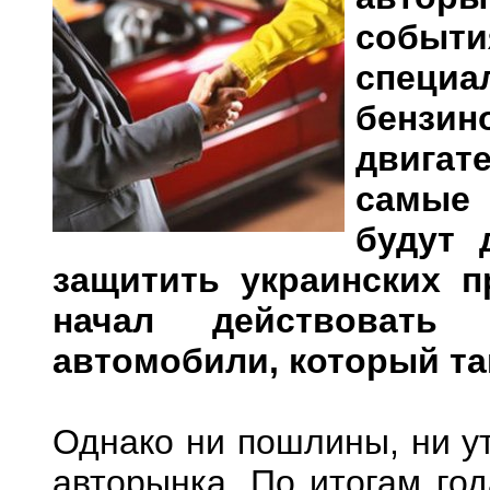
событи
спец
бензин
двигат
самые
будут 
защитить украинских п
начал действовать
автомобили, который та
Однако ни пошлины, ни у
авторынка. По итогам год