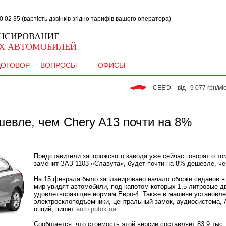
02 35 (вартість дзвінків згідно тарифів вашого оператора)
НСИРОВАНИЕ
Х АВТОМОБИЛЕЙ
ДОГОВОР
ВОПРОСЫ
ОФИСЫ
 CEE'D  - від   9 077 грн/міс. 
шевле, чем Chery A13 почти на 8%
Представители запорожского завода уже сейчас говорят о том
заменит ЗАЗ-1103 «Славута», будет почти на 8% дешевле, че
На 15 февраля было запланировано начало сборки седанов 
мир увидят автомобили, под капотом которых 1,5-литровые д
удовлетворяющие нормам Евро-4. Также в машине установле
электросклоподъемники, центральный замок, аудиосистема, 
опций, пишет
auto.potok.ua
.
Сообщается, что стоимость этой версии составляет 83,9 тыс.