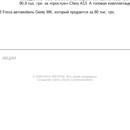
90,9 тыс. грн. за «простую» Chery A13. А топовая комплектация
Forza автомобиль Geely MK, который продается за 80 тыс. грн.
АКЦИИ
© 2009-2019 АВТОТАК. Все права защищены.
Создание сайта
Liberty Communications