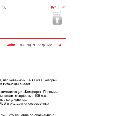
рус
укр
Личный
кабинет
 RIO - від   9 363 грн/міс. 
 Tiggo - від   9 283 грн/міс. 
, что новенький ЗАЗ Forza, который
м китайский аналог.
в комплектации «Комфорт». Первыми
вигатели, мощностью 109 л.с.,
ны: кондиционер,
ABS и ряд других современных
 грн., что дешевле по сравнению с