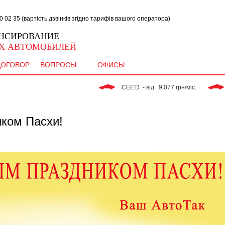
02 35 (вартість дзвінків згідно тарифів вашого оператора)
НСИРОВАНИЕ
Х АВТОМОБИЛЕЙ
ДОГОВОР
ВОПРОСЫ
ОФИСЫ
 CEE'D  - від   9 077 грн/міс. 
 RIO -
ком Пасхи!