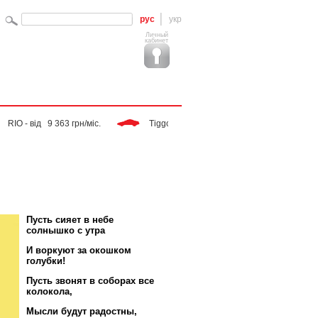
рус
укр
Личный
кабинет
 від   9 363 грн/міс. 
 Tiggo - від   9 283 грн/міс. 
 SPORTAGE - 
Пусть сияет в небе
солнышко с утра
И воркуют за окошком
голубки!
Пусть звонят в соборах все
колокола,
Мысли будут радостны,