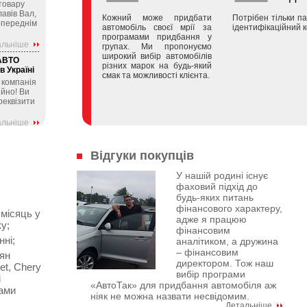
 товару
авів Вал,
Кожний може придбати
Потрібен тільки п
опереднім
автомобіль своєї мрії за
ідентифікаційний к
програмами придбання у
альніше
групах. Ми пропонуємо
широкий вибір автомобілів
"АВТО
різних марок на будь-який
в Україні
смак та можливості клієнта.
 компанія
йно! Ви
реквізити
альніше
Відгуки покупців
У нашій родині існує
фаховий підхід до
будь-яких питань
фінансового характеру,
 місяць у
адже я працюю
у;
фінансовим
ні;
аналітиком, а дружина
– фінансовим
ян
директором. Тож наш
et, Chery
вибір програми
і
«АвтоТак» для придбання автомобіля аж
мами
ніяк не можна назвати несвідомим.
Детальніше