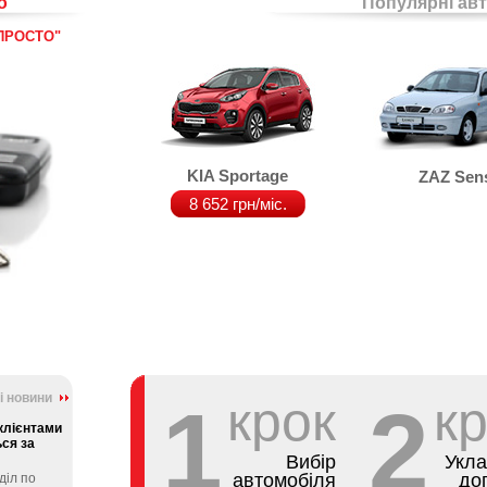
о
Популярні авт
 ПРОСТО"
KIA Sportage
ZAZ Sen
8 652 грн/міс.
і новини
1
крок
2
к
 клієнтами
ься за
Вибір
Укл
автомобіля
до
діл по