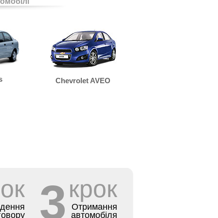
омобілі
s
Chevrolet AVEO
рок
3
крок
адення
Отримання
говору
автомобіля