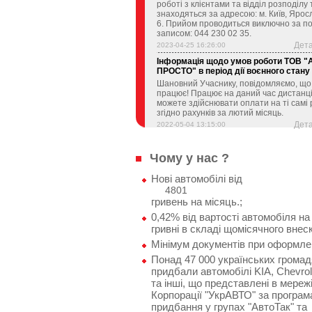
роботі з клієнтами та відділ розподілу
знаходяться за адресою: м. Київ, Яросл
6. Прийом проводиться виключно за п
записом: 044 230 02 35.
Дет
2023-04-25 16:26:00
Інформація щодо умов роботи ТОВ 
ПРОСТО" в період дії воєнного стану 
Шановний Учаснику, повідомляємо, що
працює! Працює на даний час дистанці
можете здійснювати оплати на ті самі 
згідно рахунків за лютий місяць.
Дет
2022-05-04 13:15:00
Чому у нас ?
Нові автомобілі від
4801
гривень на місяць.;
0,42% від вартості автомобіля на
гривні в складі щомісячного внеск
Мінімум документів при оформлен
Понад 47 000 українських громад
придбали автомобілі KIA, Chevrol
та інші, що представлені в мереж
Корпорації "УкрАВТО" за програ
придбання у групах "АвтоТак" та