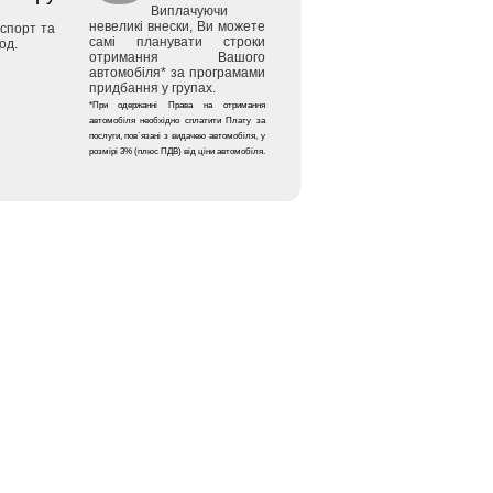
Виплачуючи
невеликі внески, Ви можете
аспорт та
самі планувати строки
од.
отримання Вашого
автомобіля* за програмами
придбання у групах.
*При одержанні Права на отримання
автомобіля необхідно сплатити Плату за
послуги, пов`язані з видачею автомобіля, у
розмірі 3% (плюс ПДВ) від ціни автомобіля.