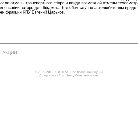
осле отмены транспортного сбора и ввиду возможной отмены техосмотр
мпенсации потерь для бюджета. В любом случае автолюбителям придет
ен фракции КПУ Евгений Царьков.
АКЦИИ
© 2009-2019 АВТОТАК. Все права защищены.
Создание сайта
Liberty Communications