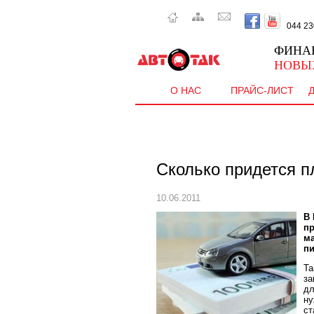
044 230 
ФИНА
НОВЫ
О НАС
ПРАЙС-ЛИСТ
Сколько придется п
10.06.2011
В 
пр
ма
п
Та
за
дл
ну
ст