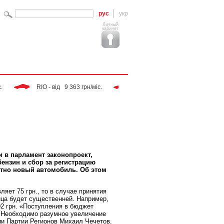
рус
укр
Личный
кабинет
 RIO - від   9 363 грн/міс. 
 Tiggo - від   9 283 грн/міс. 
 в парламент законопроект,
ензин и сбор за регистрацию
ютно новый автомобиль. Об этом
яет 75 грн., то в случае принятия
ница будет существенней. Например,
02 грн. «Поступления в бюджет
. Необходимо разумное увеличение
ии Партии Регионов Михаил Чечетов.