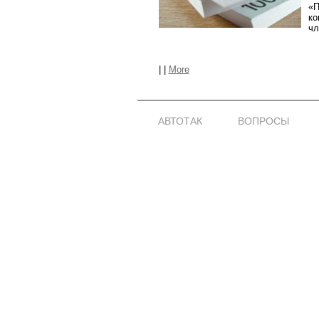
«П
ко
чл
|
|
More
АВТОТАК
ВОПРОСЫ