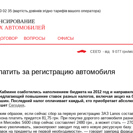
02 35 (вартість дзвінків згідно тарифів вашого оператора)
НСИРОВАНИЕ
Х АВТОМОБИЛЕЙ
ДОГОВОР
ВОПРОСЫ
ОФИСЫ
 CEE'D  - від   9 077 грн/міс. 
латить за регистрацию автомобиля
Кабмине озаботились наполнением бюджета на 2012 год и направили
едлагающий повышение ставок разных налогов, включая акциз на б
шин. Последний налог оплачивает каждый, кто приобретает абсол
ишет
Сегодня
.
ким образом, если сейчас сбор за первую регистрацию ЗАЗ Lanos составл
кона платить придется 81,75 грн. При покупке дорогого автомобиля раз
я Mercedes S600 сбор сейчас составляет 2480 грн., а может стать — 27
жно увеличивать, законопроект заводит под него новую ресурсную базу
авок на предметы не первой необходимости», — говорит зампред фракц