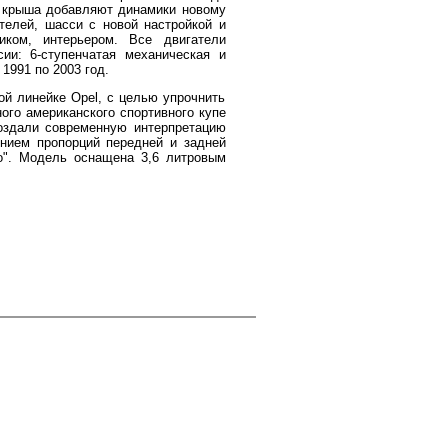
е, крыша добавляют динамики новому
ателей, шасси с новой настройкой и
иком, интерьером. Все двигатели
ии: 6-ступенчатая механическая и
1991 по 2003 год.
й линейке Opel, с целью упрочнить
ого американского спортивного купе
создали современную интерпретацию
ением пропорций передней и задней
ро". Модель оснащена 3,6 литровым