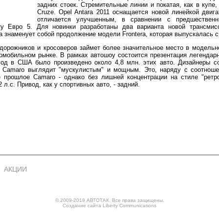
задних стоек. Стремительные линии и покатая, как в куп
Cruze. Opel Antara 2011 оснащается новой линейкой двиг
отличается улучшенным, в сравнении с предшественн
ту Евро 5. Для новинки разработаны два варианта новой трансмисс
 знаменует собой продолжение модели Frontera, которая выпускалась с 
орожников и кросоверов займет более значительное место в модельно
омобильном рынке. В рамках автошоу состоится презентация легендарн
 год в США было произведено около 4,8 млн. этих авто. Дизайнеры 
t Camaro выглядит "мускулистым" и мощным. Это, наряду с соотнош
е прошлое Camaro - однако без лишней концентрации на стиле "рет
.с. Привод, как у спортивных авто, - задний.
АКЦИИ
© 2009-2019 АВТОТАК. Все права защищены.
Создание сайта
Liberty Communications