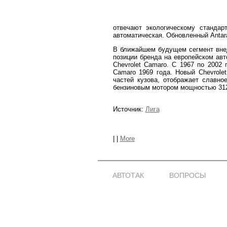
отвечают экологическому стандар
автоматическая. Обновленный Antara
В ближайшем будущем сегмент внед
позиции бренда на европейском авт
Chevrolet Camaro. С 1967 по 2002
Camaro 1969 года. Новый Chevrole
частей кузова, отображает славно
бензиновым мотором мощностью 312 л
Источник:
Лига
|
|
More
АВТОТАК
ВОПРОСЫ