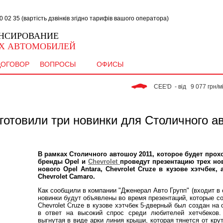
02 35 (вартість дзвінків згідно тарифів вашого оператора)
НСИРОВАНИЕ
Х АВТОМОБИЛЕЙ
ДОГОВОР
ВОПРОСЫ
ОФИСЫ
 CEE'D  - від   9 077 грн/міс. 
дготовили три новинки для Столичного а
В рамках Столичного автошоу 2011, которое будет прохо
бренды Opel и
Chevrolet
проведут презентацию трех нов
нового Opel Antara, Chevrolet Cruze в кузове хэтчбек,
Chevrolet Camaro.
Как сообщили в компании "Дженерал Авто Групп" (входит в 
новинки будут объявлены во время презентаций, которые сос
Chevrolet Cruze в кузове хэтчбек 5-дверный был создан на
в ответ на высокий спрос среди любителей хетчбеков.
выгнутая в виде арки линия крыши, которая тянется от кру