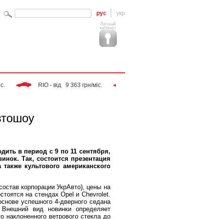
рус
укр
Личный
кабинет
 RIO - від   9 363 грн/міс. 
 Tiggo - від   9 283 грн/міс. 
втошоу
дить в период с 9 по 11 сентября,
инок. Так, состоится презентация
 а также культового американского
состав корпорации УкрАвто), цены на
тоятся на стендах Opel и Chevrolet.
 основе успешного 4-дверного седана
 Внешний вид новинки определяет
то наклоненного ветрового стекла до