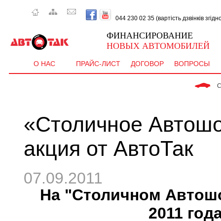
044 230 02 35 (вартість дзвінків згід
ФИНАНСИРОВАНИЕ
НОВЫХ АВТОМОБИЛЕЙ
О НАС
ПРАЙС-ЛИСТ
ДОГОВОР
ВОПРОСЫ
 CEE'D  - від  
«Столичное Автошо
акция от АвтоТак
07.09.2011
На "Столичном Автошоу
2011 год