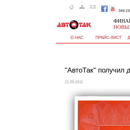
044 230 
ФИНА
НОВЫ
О НАС
ПРАЙС-ЛИСТ
"АвтоТак" получил 
21.09.2011