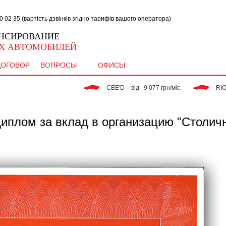
02 35 (вартість дзвінків згідно тарифів вашого оператора)
НСИРОВАНИЕ
Х АВТОМОБИЛЕЙ
ДОГОВОР
ВОПРОСЫ
ОФИСЫ
 CEE'D  - від   9 077 грн/міс. 
 RIO - від   9
диплом за вклад в организацию "Столич