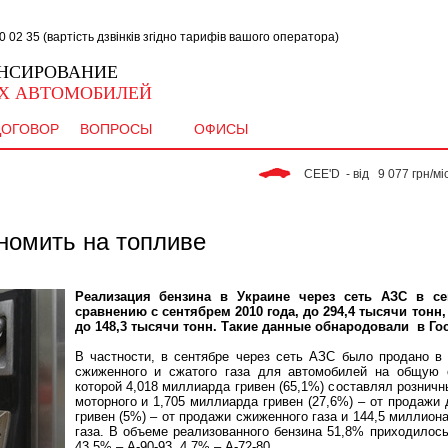
02 35 (вартість дзвінків згідно тарифів вашого оператора)
НСИРОВАНИЕ
Х АВТОМОБИЛЕЙ
ДОГОВОР
ВОПРОСЫ
ОФИСЫ
 CEE'D  - від   9 077 грн/міс. 
номить на топливе
Реализация бензина в Украине через сеть АЗС в се
сравнению с сентябрем 2010 года, до 294,4 тысячи тонн,
до 148,3 тысячи тонн. Такие данные обнародовали в Го
В частности, в сентябре через сеть АЗС было продано в
сжиженного и сжатого газа для автомобилей на общую 
которой 4,018 миллиарда гривен (65,1%) составлял розничн
моторного и 1,705 миллиарда гривен (27,6%) – от продажи 
гривен (5%) – от продажи сжиженного газа и 144,5 миллиона
газа. В объеме реализованного бензина 51,8% приходилось
43,5% – А-90-93, 4,7% – А-72-80.