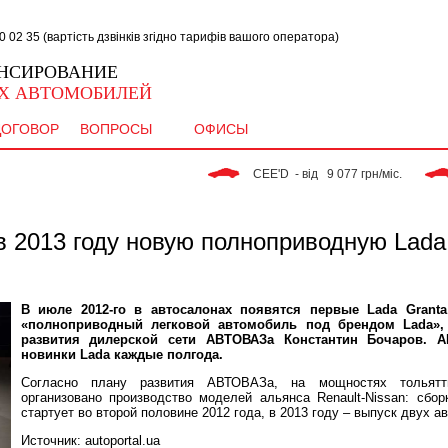
02 35 (вартість дзвінків згідно тарифів вашого оператора)
НСИРОВАНИЕ
Х АВТОМОБИЛЕЙ
ДОГОВОР
ВОПРОСЫ
ОФИСЫ
 CEE'D  - від   9 077 грн/міс. 
 2013 году новую полноприводную Lada
В июле 2012-го в автосалонах появятся первые Lada Grant
«полноприводный легковой автомобиль под брендом Lada»,
развития дилерской сети АВТОВАЗа Константин Бочаров. А
новинки Lada каждые полгода.
Согласно плану развития АВТОВАЗа, на мощностях тольятти
организовано производство моделей альянса Renault-Nissan: сбо
стартует во второй половине 2012 года, в 2013 году – выпуск двух а
Источник: autoportal.ua