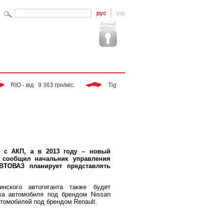
рус
укр
Личный
кабинет
 RIO - від   9 363 грн/міс. 
 Tiggo - від   9 283 грн/міс. 
 SPORTA
a с АКП, а в 2013 году – новый
 сообщил начальник управления
ВТОВАЗ планирует представлять
нского автогиганта также будет
рка автомобиля под брендом Nissan
втомобилей под брендом Renault.