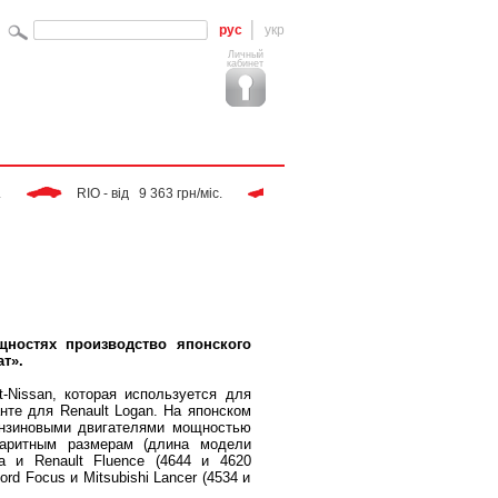
рус
укр
Личный
кабинет
 RIO - від   9 363 грн/міс. 
 Tiggo - від   9 283 грн/міс. 
щностях производство японского
ат».
-Nissan, которая используется для
анте для Renault Logan. На японском
бензиновыми двигателями мощностью
баритным размерам (длина модели
a и Renault Fluence (4644 и 4620
d Focus и Mitsubishi Lancer (4534 и