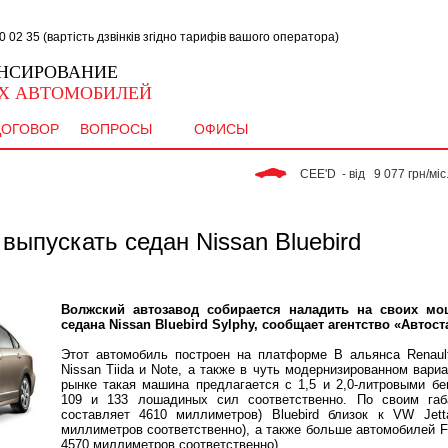
02 35 (вартість дзвінків згідно тарифів вашого оператора)
НСИРОВАНИЕ
Х АВТОМОБИЛЕЙ
ДОГОВОР
ВОПРОСЫ
ОФИСЫ
 CEE'D  - від   9 077 грн/міс. 
выпускать седан Nissan Bluebird
Волжский автозавод собирается наладить на своих мо
седана Nissan Bluebird Sylphy, сообщает агентство «Автост
Этот автомобиль построен на платформе B альянса Renault
Nissan Tiida и Note, а также в чуть модернизированном вари
рынке такая машина предлагается с 1,5 и 2,0-литровыми 
109 и 133 лошадиных сил соответственно. По своим га
составляет 4610 миллиметров) Bluebird близок к VW Jett
миллиметров соответственно), а также больше автомобилей For
4570 миллиметров соответственно).