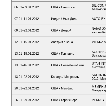
SILICON
06.01–09.01.2012
США / Сан-Хосе
Автомоби
07.01–11.01.2012
Индия / Нью-Дели
AUTO EXP
NAIAS 20
09.01–22.01.2012
США / Детройт
автомоби
12.01–15.01.2012
Австрия / Вена
VIENNA 
SOUTH C
13.01–15.01.2012
США / Гринвиль
Выставка
UTAH INT
13.01–16.01.2012
США / Солт-Лейк-Сити
выставка
SALON I
13.01–22.01.2012
Канада / Монреаль
2012. Ме
MEMPHIS
20.01–22.01.2012
США / Мемфис
Междунар
26.01–29.01.2012
США / Гаррисберг
PENNSYL