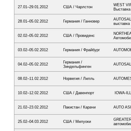
WEST VI
27.01–29.01.2012
США / Чарлстон
Выставка
AUTOSAL
28.01–05.02.2012
Германия / Ганновер
выставка
NORTHEA
02.02–05.02.2012
США / Провиденс
Автомоби
03.02–05.02.2012
Германия / Фрайбург
AUTOMOBI
Германия /
04.02–05.02.2012
AUTOSALO
Зиндельфинген
08.02–11.02.2012
Норвегия / Лилль
AUTOMESS
10.02–12.02.2012
США / Давенпорт
IOWA-IL
21.02–23.02.2012
Пакистан / Карачи
AUTO ASI
GREATER
25.02–04.03.2012
США / Милуоки
автомоби