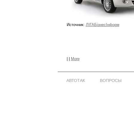
Источник:
ЛIГАБiзнесIнформ
|
|
More
АВТОТАК
ВОПРОСЫ