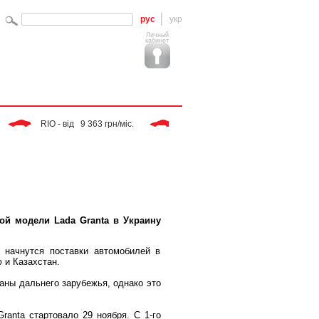
рус
укр
Личный
кабинет
 RIO - від   9 363 грн/міс. 
 Tiggo - від   9 283 грн/міс. 
 S
ой модели Lada Granta в Украину
 начнутся поставки автомобилей в
 и Казахстан.
аны дальнего зарубежья, однако это
ranta стартовало 29 ноября. С 1-го