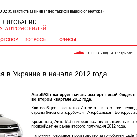
02 35 (вартість дзвінків згідно тарифів вашого оператора)
НСИРОВАНИЕ
Х АВТОМОБИЛЕЙ
ДОГОВОР
ВОПРОСЫ
ОФИСЫ
 CEE'D  - від   9 077 грн/міс. 
я в Украине в начале 2012 года
АвтоВАЗ планирует начать экспорт новой бюджетн
во втором квартале 2012 года.
Как сообщает агентство Автостат, в этот же период
страны ближнего зарубежья - Азербайджан, Белоруссию
Кроме того, АвтоВАЗ намерен поставлять модель в стр
произойдет не ранее второго полугодия 2012 года.
Напомним, серийное производство автомобилей Lada G