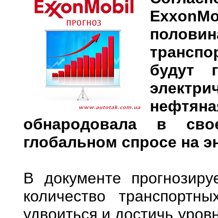
ExxonMo
полов
трансп
будут 
электр
нефтя
обнародовала в сво
глобальном спросе на э
В документе прогнозиру
количество транспортн
удвоиться и достичь уров