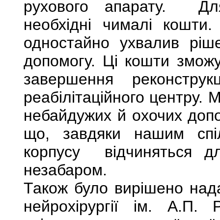
рухового апарату. Дл
необхідні чималі кошт
одностайно ухвалив ріш
допомогу. Ці кошти зможу
завершення реконструк
реабілітаційного центру. 
небайдужих й охочих допо
що, завдяки нашим спі
корпусу відчиняться 
незабаром.
Також було вирішено нада
нейрохірургії ім. А.П