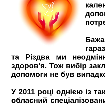
кал
допо
потр
Бажа
гара
та Різдва ми неодмін
здоров'я. Тож вибір зак
допомоги не був випад
У 2011 році однією із т
обласний спеціалізован