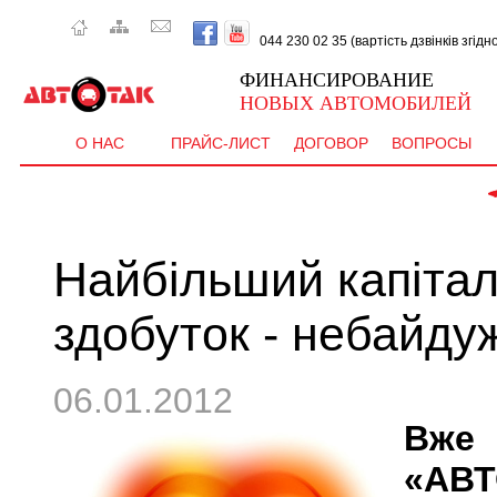
044 230 02 35 (вартість дзвінків згід
ФИНАНСИРОВАНИЕ
НОВЫХ АВТОМОБИЛЕЙ
О НАС
ПРАЙС-ЛИСТ
ДОГОВОР
ВОПРОСЫ
 CE
Найбільший капітал
здобуток - небайду
06.01.2012
Вже
«АВ