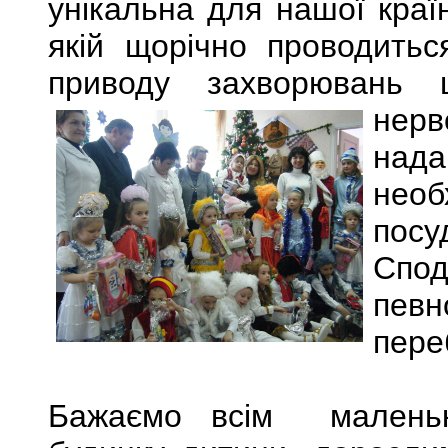
унікальна для нашої краї
якій щорічно проводить
приводу захворювань 
нер
над
необ
пос
Спо
пев
пере
Бажаємо всім маленьк