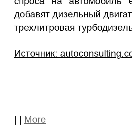
спроса на автомобиль е
добавят дизельный двигат
трехлитровая турбодизел
Источник:
autoconsulting
.
c
|
|
More