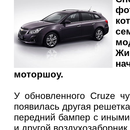
фо
ко
с
мо
Жи
на
моторшоу.
У обновленного Cruze ч
появилась другая решетк
передний бампер с иными
и другой воздухозаборник 