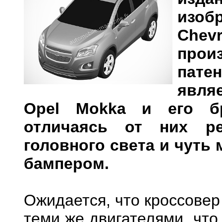
изоб
Che
прои
пате
явля
Opel Mokka и его бра
отличаясь от них ре
головного света и чут
бампером.
Ожидается, что кроссовер
теми же двигателями, что