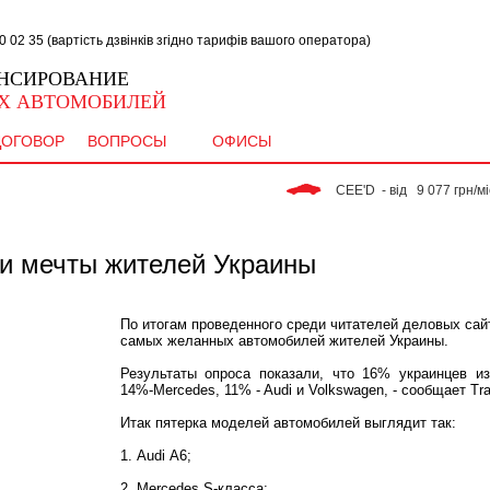
02 35 (вартість дзвінків згідно тарифів вашого оператора)
НСИРОВАНИЕ
Х АВТОМОБИЛЕЙ
ДОГОВОР
ВОПРОСЫ
ОФИСЫ
 CEE'D  - від   9 077 грн/міс. 
и мечты жителей Украины
По итогам проведенного среди читателей деловых сай
самых желанных автомобилей жителей Украины.
Результаты опроса показали, что 16% украинцев 
14%-Mercedes, 11% - Audi и Volkswagen, - сообщает Tra
Итак пятерка моделей автомобилей выглядит так:
1. Audi А6;
2. Mercedes S-класса;