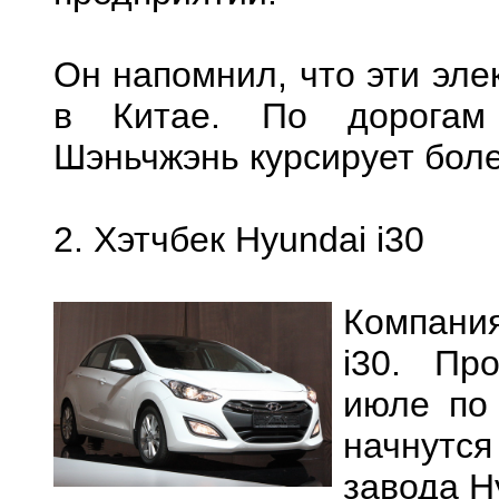
Он напомнил, что эти эле
в Китае. По дорогам 
Шэньчжэнь курсирует боле
2. Хэтчбек Hyundai i30
Компани
i30. Пр
июле по 
начнутся
завода H