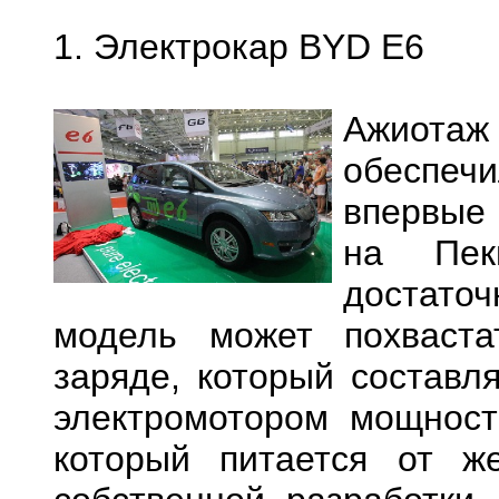
1. Электрокар BYD E6
Ажиота
обеспеч
впервые 
на Пек
достато
модель может похваст
заряде, который составл
электромотором мощность
который питается от же