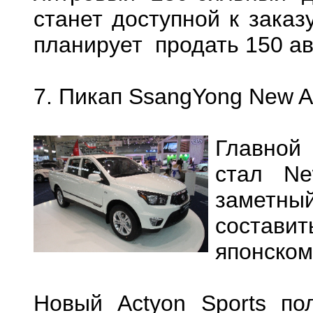
станет доступной к заказ
планирует продать 150 ав
7. Пикап SsangYong New A
Главной
стал Ne
заметны
состави
японскому
Новый Actyon Sports по