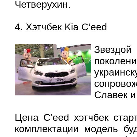
Четверухин.
4. Хэтчбек Kia C’eed
Звездой
поколени
украи
сопрово
Славек и
Цена C’eed хэтчбек стар
комплектации модель бу