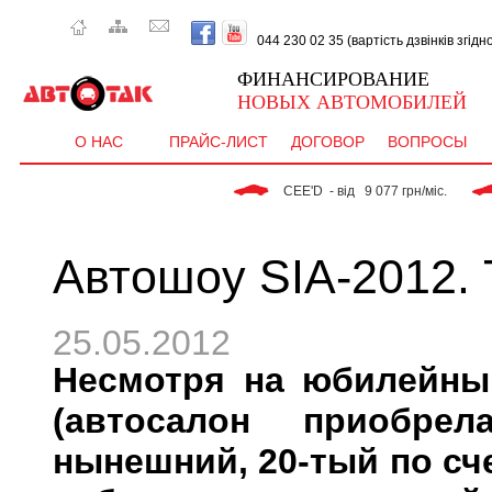
044 230 02 35 (вартість дзвінків згід
ФИНАНСИРОВАНИЕ
НОВЫХ АВТОМОБИЛЕЙ
О НАС
ПРАЙС-ЛИСТ
ДОГОВОР
ВОПРОСЫ
 CEE'D  - від   9 077 грн/міс. 
 RIO - від   9 363 гр
Автошоу SIA-2012. 
25.05.2012
Несмотря на юбилейны
(автосалон приобрел
нынешний, 20-тый по сче