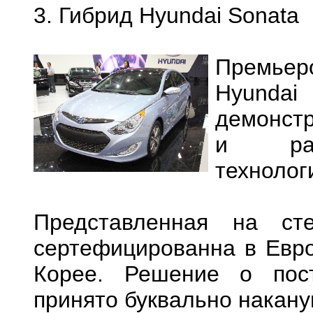
3. Гибрид Hyundai Sonata
Премье
Hyundai
демонстр
и разв
технолог
Представленная на ст
сертефицированна в Евро
Корее. Решение о пос
принято буквально накану