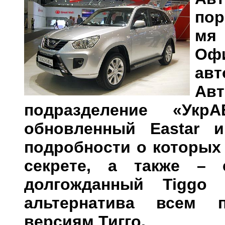
пор
мя
Оф
ав
Ав
подразделение «УкрА
обновленный Eastar и
подробности о которых
секрете, а также –
долгожданный Tiggo
альтернатива всем 
версиям Тигго.