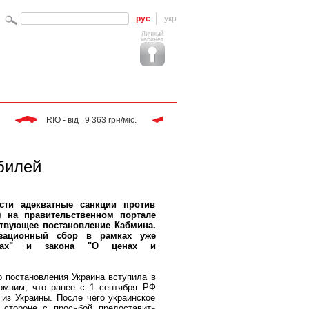
рус
укр
Личный
кабинет
 RIO - від   9 363 грн/міс. 
 Tiggo - від   9 283 грн/міс. 
билей
сти адекватные санкции против
я на правительственном портале
твующее постановление Кабмина.
зационный сбор в рамках уже
одах" и закона "О ценах и
о постановления Украина вступила в
омним, что ранее с 1 сентября РФ
из Украины. После чего украинское
 стороне с просьбой предоставить