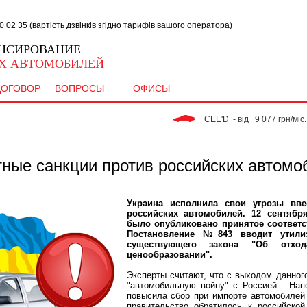
02 35 (вартість дзвінків згідно тарифів вашого оператора)
НСИРОВАНИЕ
Х АВТОМОБИЛЕЙ
ДОГОВОР
ВОПРОСЫ
ОФИСЫ
 CEE'D  - від   9 077 грн/міс. 
тные санкции против российских автомо
Украина исполнила свои угрозы вве
российских автомобилей. 12 сентябр
было опубликовано принятое соответс
Постановление №843 вводит утили
существующего закона "Об отх
ценообразовании".
Эксперты считают, что с выходом данног
"автомобильную войну" с Россией. Нап
повысила сбор при импорте автомобилей 
правительство обратилось к российской