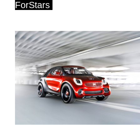
ForStars