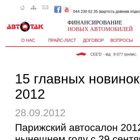
044 230 02 35 (вартість дзвінків згід
ФИНАНСИРОВАНИЕ
НОВЫХ АВТОМОБИЛЕЙ
О НАС
ПРАЙС-ЛИСТ
ДОГОВОР
ВОПРОСЫ
 CEE'D  - від   9 077 грн/міс. 
 RIO - від   9 363 грн/м
15 главных новино
2012
28.09.2012
Парижский автосалон 2012
нынешнем году с 29 сентя