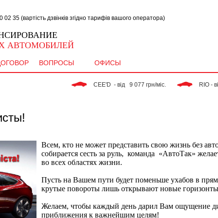
02 35 (вартість дзвінків згідно тарифів вашого оператора)
НСИРОВАНИЕ
Х АВТОМОБИЛЕЙ
ДОГОВОР
ВОПРОСЫ
ОФИСЫ
 CEE'D  - від   9 077 грн/міс. 
 RIO - від   
исты!
Всем, кто не может представить свою жизнь без авто
собирается сесть за руль,
команда
«АвтоТак» желае
во всех областях жизни.
Пусть на Вашем пути будет поменьше ухабов в прям
крутые повороты лишь открывают новые горизонты
Желаем, чтобы каждый день дарил Вам ощущение д
приближения к важнейшим целям!