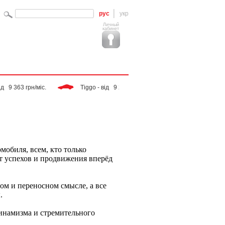
рус
укр
Личный
кабинет
9 363 грн/міс. 
 Tiggo - від   9 283 грн/міс. 
 SPORTAGE - від  1
мобиля, всем, кто только
т успехов и продвижения вперёд
ом и переносном смысле, а все
.
инамизма и стремительного