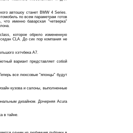
кого автошоу станет BMW 4 Series.
автомобиль по всем параметрам готов
, что именно баварская "четверка"
лона.
lass, которое обрело измененную
 седан CLA. До сих пор компания не
ольшого хэтчбека А7.
ебютный вариант представляет собой
 Теперь все люксовые "японцы" будут
изайн кузова и салоны, выполненные
ональным дизайном. Дочерняя Acura
а в тайне.
вляется одним из любимцев публики в