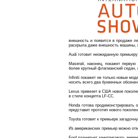
внешность и появится в продаже ле
раскрыла даже внешность машины, к
Audi готовит неожиданную премьеру
Maserati, наконец, покажет первую
более крупный флагманский седан, п
Infiniti покажет не только новые м
носить всего два буквенных обознач
Lexus привезет в США новое поколе
в стиле концепта LF-CC.
Honda готова продемонстрировать 
представит прототип нового поколе
Toyota готовит к премьере загадочн
Из американских премьер можно отме
Ford планирует заинтриговать амери