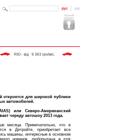
рус
укр
Личный
кабинет
 RIO - від   9 363 грн/міс. 
 Tiggo - від   9 283 грн/міс. 
 SPO
й откроется для широкой публики
ных автомобилей.
NAIAS) или Северо-Американский
ет череду автошоу 2013 года.
ше месяца. Примечательно, что в
тся в Детройте, приобретает все
ись машины, интересные в основном
емало новинок, любопытных и для