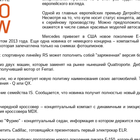
европейского взгляда.
Одной из главных европейских премьер Детройтс
Несмотря на то, что купе носит статус концепта, 
к серийному производству. Можно предположить
окажется в числе самых красивых моделей автоса
Mercedes привезет в США новое поколение E-c
том 2013 года. Еще одна новинка от немецкого концерна – компактный
оторая запечатлена только на снимках фотошпионов.
: спортивную линейку RS может пополнить собой "заряженная" версия б
 из двух машин, которые заменят на рынке нынешний Quattroporte. Д
олучивший мотор от Ferrari.
одели, но и презентует новую политику наименования своих автомобилей.
ения - Q или QX.
ние семейства IS. Сообщается, что новинка получит полностью новый д
очередной кроссовер – концептуальный компакт с динамичным и эмоци
ния кроссовера MDX.
ую "Фурию" - концептуальный седан, информация о котором держится пок
тить Cadillac, готовящийся презентовать первый электрокар ELR.
канскую публику прототипом нового поколения пикапа F-150, который я