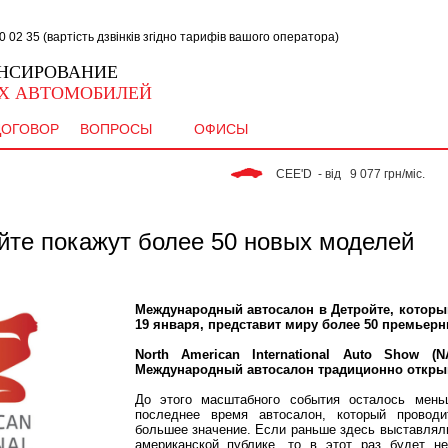
02 35 (вартість дзвінків згідно тарифів вашого оператора)
НСИРОВАНИЕ
Х АВТОМОБИЛЕЙ
ДОГОВОР
ВОПРОСЫ
ОФИСЫ
 CEE'D  - від   9 077 грн/міс. 
йте покажут более 50 новых моделей
Международный автосалон в Детройте, которы
19 января, представит миру более 50 премьер
North American International Auto Show (
Международный автосалон традиционно открыва
До этого масштабного события осталось мень
последнее время автосалон, который проводи
большее значение. Если раньше здесь выставлял
американской публике, то в этот раз будет н