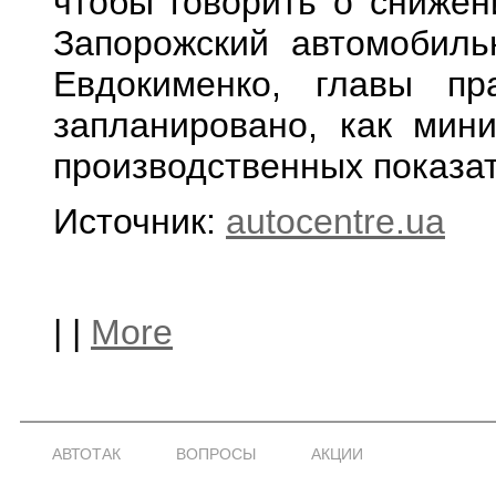
чтобы говорить о снижен
Запорожский автомобиль
Евдокименко, главы п
запланировано, как мин
производственных показа
Источник:
autocentre.ua
|
|
More
АВТОТАК
ВОПРОСЫ
АКЦИИ