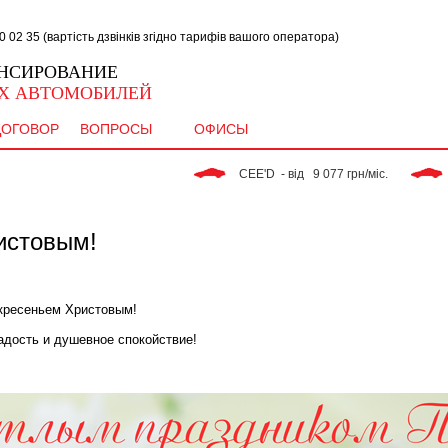
02 35 (вартість дзвінків згідно тарифів вашого оператора)
НСИРОВАНИЕ
Х АВТОМОБИЛЕЙ
ДОГОВОР
ВОПРОСЫ
ОФИСЫ
 CEE'D  - від   9 077 грн/міс. 
 RIO - в
истовым!
кресеньем Христовым!
адость и душевное спокойствие!