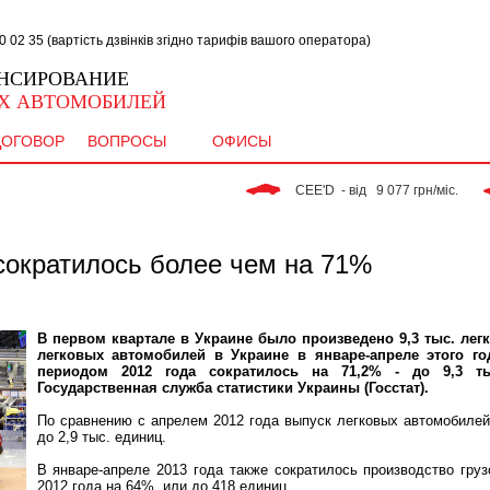
02 35 (вартість дзвінків згідно тарифів вашого оператора)
НСИРОВАНИЕ
Х АВТОМОБИЛЕЙ
ДОГОВОР
ВОПРОСЫ
ОФИСЫ
 CEE'D  - від   9 077 грн/міс. 
сократилось более чем на 71%
В первом квартале в Украине было произведено 9,3 тыс. ле
легковых автомобилей в Украине в январе-апреле этого г
периодом 2012 года сократилось на 71,2% - до 9,3 т
Государственная служба статистики Украины (Госстат).
По сравнению с апрелем 2012 года выпуск легковых автомобилей
до 2,9 тыс. единиц.
В январе-апреле 2013 года также сократилось производство гру
2012 года на 64%, или до 418 единиц.