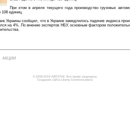
При этом в апреле текущего года производство грузовых автом
 108 единиц.
нк Украины сообщил, что в Украине замедлилось падение индекса прои
зился на 4%. По мнению экспертов НБУ, основным фактором положитель
ительства.
АКЦИИ
© 2009-2019 АВТОТАК. Все права защищены.
Создание сайта
Liberty Communications