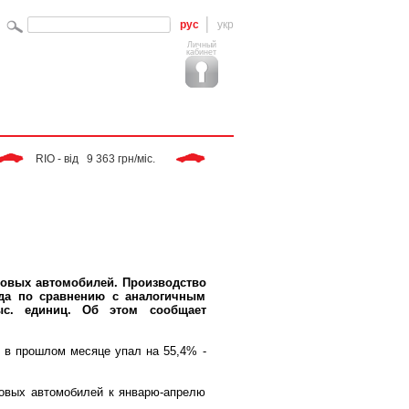
рус
укр
Личный
кабинет
 RIO - від   9 363 грн/міс. 
 Tiggo - від   9 283 грн/міс. 
 SPO
гковых автомобилей. Производство
ода по сравнению с аналогичным
ыс. единиц. Об этом сообщает
 в прошлом месяце упал на 55,4% -
зовых автомобилей к январю-апрелю