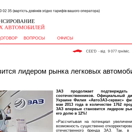
02 35 (вартість дзвінків згідно тарифів вашого оператора)
НСИРОВАНИЕ
Х АВТОМОБИЛЕЙ
ДОГОВОР
ВОПРОСЫ
ОФИСЫ
 CEE'D  - від   9 077 грн/міс. 
ится лидером рынка легковых автомоб
ЗАЗ продолжает подтверждать
соотечественников. Официальный д
Украине Филия «АвтоЗАЗ-сервис» фи
мае 2013 года в количестве 1762 про
ЗАЗ впервые становится лидером рын
его долю в 12%!
«Рассчитывая на потенциал увеличени
возможность существенно откорректиров
отечественного бренда ЗАЗ. Так, 