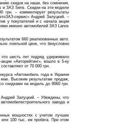
анию скидок на наши, без сомнения,
 и ЗАЗ Sens. Скидки на эти модели
00 грн. – комментирует результаты
втоЗАЗ-сервис» Андрей Залуцкий. –
лик у покупателей и с начала акции
елями именно автомобилей ЗАЗ Lanos
зультатом 660 реализованных авто.
ьно лояльной цене, что безусловно
, что шесть лет подряд удерживало
акции «Авторейтинг», вошло в 5-ку
составляют от 70 000 грн.
нкурса «Автомобиль года в Украине
 мае. Высоким результатам продаж,
со скидками на модель до 9060 грн.
 Андрей Залуцкий. – Убеждены, что
 автомобилестроительного завода и
ленных мощностях с учетом лучших
 или 100 тыс. км пробега. При этом