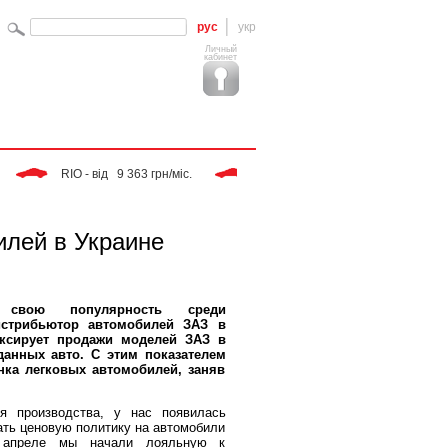
рус
укр
Личный
кабинет
 RIO - від   9 363 грн/міс. 
 Tiggo - від   9 283 грн/міс. 
 
илей в Украине
 свою популярность среди
истрибьютор автомобилей ЗАЗ в
ксирует продажи моделей ЗАЗ в
данных авто. С этим показателем
ка легковых автомобилей, заняв
я производства, у нас появилась
ать ценовую политику на автомобили
в апреле мы начали лояльную к