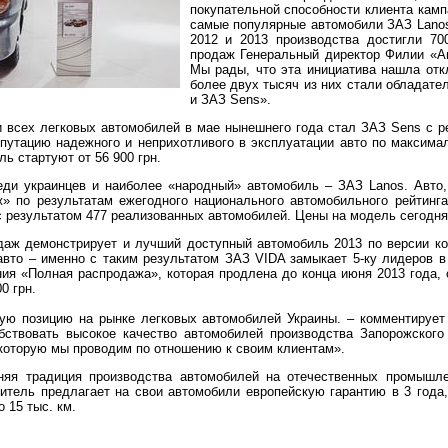
покупательной способности клиента камп
самые популярные автомобили ЗАЗ Lanos
2012 и 2013 производства достигли 70
продаж Генеральный директор Филии «А
Мы рады, что эта инициатива нашла отк
более двух тысяч из них стали обладат
и ЗАЗ Sens».
всех легковых автомобилей в мае нынешнего года стал ЗАЗ Sens с ре
путацию надежного и неприхотливого в эксплуатации авто по максимал
ь стартуют от 56 900 грн.
ди украинцев и наиболее «народный» автомобиль – ЗАЗ Lanos. Авто
» по результатам ежегодного национального автомобильного рейтинга-
 результатом 477 реализованных автомобилей. Цены на модель сегодня 
даж демонстрирует и лучший доступный автомобиль 2013 по версии ко
авто – именно с таким результатом ЗАЗ VIDA замыкает 5-ку лидеров в
ия «Полная распродажа», которая продлена до конца июня 2013 года, 
0 грн.
ю позицию на рынке легковых автомобилей Украины. – комментирует
бствовать высокое качество автомобилей производства Запорожского
 которую мы проводим по отношению к своим клиентам».
няя традиция производства автомобилей на отечественных промыш
итель предлагает на свои автомобили европейскую гарантию в 3 года,
 15 тыс. км.