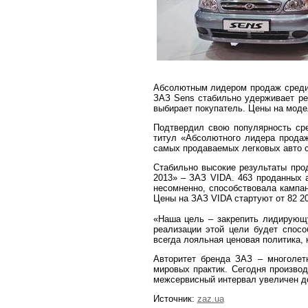
Абсолютным лидером продаж среди 
ЗАЗ Sens стабильно удерживает ре
выбирает покупатель. Цены на модел
Подтвердил свою популярность сре
титул «Абсолютного лидера продаж
самых продаваемых легковых авто с
Стабильно высокие результаты про
2013» – ЗАЗ VIDA. 463 проданных 
несомненно, способствовала кампан
Цены на ЗАЗ VIDA стартуют от 82 20
«Наша цель – закрепить лидирующу
реализации этой цели будет спосо
всегда лояльная ценовая политика,
Авторитет бренда ЗАЗ – многолет
мировых практик. Сегодня производ
межсервисный интервал увеличен до
Источник:
zaz.ua