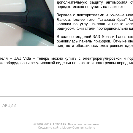
дополнительную защиту автомобиля о
нередко можно получить на парковке.
Зеркала с повторителями и боковые мол
Ланоса. Более того, "старший брат" С
колонки по углу наклона и новые ко
радиусом. Они стали пропорционально ш
В салоне моделей ЗАЗ Sens и Lanos кр
обновилась панель приборов. Отныне он
вид, но и обогатилась электронным одо
теля – ЗАЗ Vida – теперь можно купить с электрорегулировкой и по
е оборудованы регулировкой сиденья по высоте и подогревом передних
АКЦИИ
© 2009-2019 АВТОТАК. Все права защищены.
Создание сайта
Liberty Communications