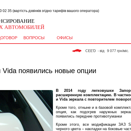
02 35 (вартість дзвінків згідно тарифів вашого оператора)
НСИРОВАНИЕ
Х АВТОМОБИЛЕЙ
ДОГОВОР
ВОПРОСЫ
ОФИСЫ
 CEE'D  - від   9 077 грн/міс. 
и Vida появились новые опции
В 2014 году легковушки Запоро
расширенную комплектацию. В частнос
и Vida зеркала с повторителем поворот
Кроме того, отныне и в базовой комплек
опция, как подогрев наружных зерк
появились передние противотуманки
Кроме этого, все модификации ЗАЗ S
черного цвета – накладки на боковые час