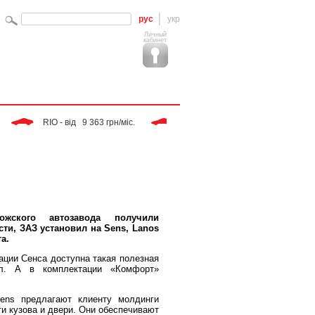
рус
укр
Личный
кабинет
 RIO - від   9 363 грн/міс. 
 Tiggo - від   9 283 грн/міс. 
жского автозавода получили
ти, ЗАЗ установил на Sens, Lanos
а.
тации Сенса доступна такая полезная
ал. А в комплектации «Комфорт»
ens предлагают клиенту молдинги
ти кузова и двери. Они обеспечивают