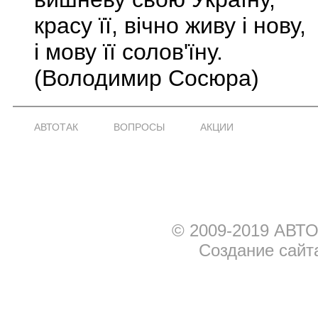
красу її, вічно живу і нову,
і мову її солов'їну.
(Володимир Сосюра)
АВТОТАК
ВОПРОСЫ
АКЦИИ
© 2009-2019 АВТО
Создание сайт