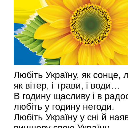
Любіть Україну, як сонце, 
як вітер, і трави, і води…
В годину щасливу і в радос
любіть у годину негоди.
Любіть Україну у сні й наяв
вишневу свою Україну,