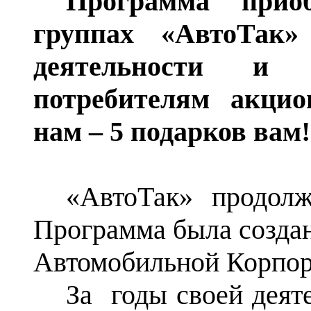
Программа прио
группах «
АвтоТак
»
деятельности и п
потребителям
акцио
нам – 5 подарков вам!
«
АвтоТак
» продолж
Программа была созда
Автомобильной Корпора
За
годы своей деят