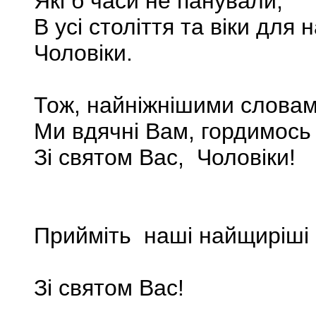
Якi б часи не панували,
В усi столiття та вiки дл
Чоловiки.
Тож, найнiжнiшими словами
Ми вдячнi Вам, гордимось
Зi святом Вас, Чоловіки!
Прийміть наші найщиріші 
Зі святом Вас!