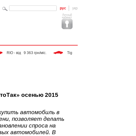
рус
укр
Личный
кабинет
IO - від   9 363 грн/міс. 
 Tiggo - від   9 283 грн/міс. 
 SPORTAGE
тоТак» осенью 2015
купить автомобиль в
сени, позволяет делать
новлении спроса на
ых автомобилей. В