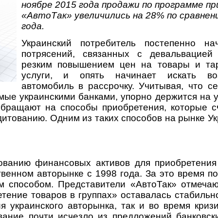
ноябре 2015 года продаж
и
по программе пр
«АвтоТак» увеличил
и
с
ь
на 28% по сравнен
года.
Украинский потребитель постепенно на
потрясений, связанных с девальвацией
резким повышением цен на товары и та
услуги, и опять начинает искать во
автомобиль в рассрочку. Учитывая, что с
мые украинскими банками, упорно держится на 
бращают на способы приобретения, которые с
итованию. Одним из таких способов на рынке Ук
ованию финансовых активов для приобретения
твенном авторынке с 1998 года. За это время п
м способом. Представители «АвтоТак» отмечаю
тение товаров в группах» оставалась стабильно
я украинского авторынка, так и во время криз
ование почти исчезло из предложений банковс