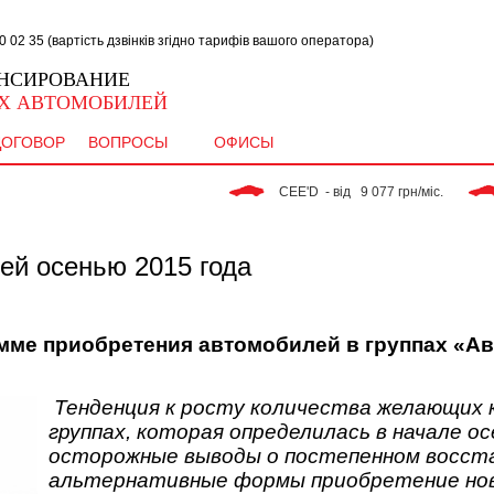
02 35 (вартість дзвінків згідно тарифів вашого оператора)
НСИРОВАНИЕ
Х АВТОМОБИЛЕЙ
ДОГОВОР
ВОПРОСЫ
ОФИСЫ
 CEE'D  - від   9 077 грн/міс. 
 R
ей осенью 2015 года
мме приобретения автомобилей в группах «Ав
Тенденция к росту количества желающих 
группах, которая определилась в начале о
осторожные выводы о постепенном восста
альтернативные формы приобретение нов