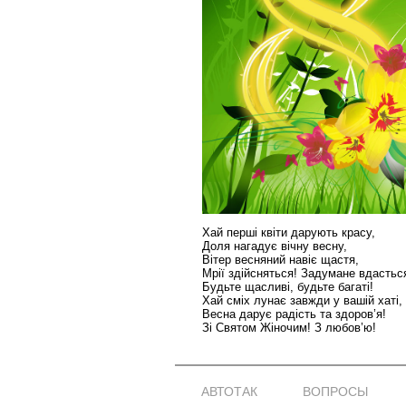
Хай перші квіти дарують красу,
Доля нагадує вічну весну,
Вітер весняний навіє щастя,
Мрії здійсняться! Задумане вдастьс
Будьте щасливі, будьте багаті!
Хай сміх лунає завжди у вашій хаті,
Весна дарує радість та здоров’я!
Зі Святом Жіночим! З любов’ю!
АВТОТАК
ВОПРОСЫ