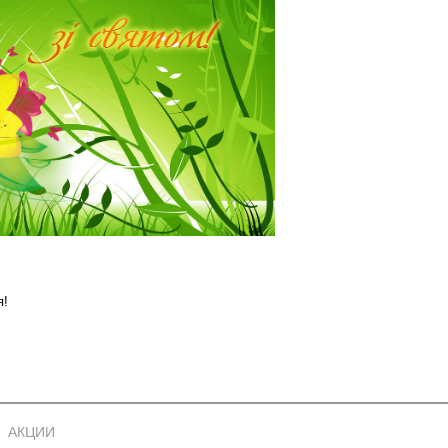
я!
АКЦИИ