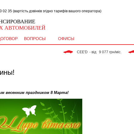
02 35 (вартість дзвінків згідно тарифів вашого оператора)
НСИРОВАНИЕ
Х АВТОМОБИЛЕЙ
ДОГОВОР
ВОПРОСЫ
ОФИСЫ
 CEE'D  - від   9 077 грн/міс. 
ины!
ным
весенним праздником 8 Марта!