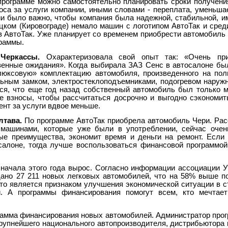
программе можно самостоятельно планировать сроки получени
оса за услуги компании, иными словами - переплата, уменьша
ии было важно, чтобы компания была надежной, стабильной, 
ицком (Кировограде) немало машин с логотипом АвтоТак и сред
 АвтоТак. Уже планирует со временем приобрести автомобиль 
раммы.
Черкассы.
Охарактеризовала свой опыт так: «Очень прия
венные ожидания». Когда выбирала ЗАЗ Сенс в автосалоне был
юксовую» комплектацию автомобиля, произведенного на пол
льным замком, электростеклоподъемниками, подогревом наруж
ся, что еще год назад собственный автомобиль был только м
е взносы, чтобы рассчитаться досрочно и выгодно сэкономить
ент за услуги вдвое меньше.
лтава.
По программе АвтоТак приобрела автомобиль Чери. Расс
 машинами, которые уже были в употреблении, сейчас очен
е преимущества, экономит время и деньги на ремонт. Если
салоне, тогда лучше воспользоваться финансовой программой
начала этого года вырос. Согласно информации ассоциации У
дано 27 211 новых легковых автомобилей, что на 58% выше по
это является признаком улучшения экономической ситуации в с
и. А программы финансирования помогут всем, кто мечтает
грамма финансирования новых автомобилей. Администратор про
крупнейшего национального автопроизводителя, дистрибьютора 