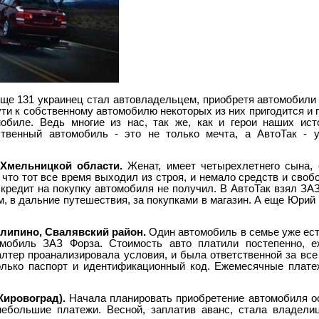
еще 131 украинец стал автовладельцем, приобретя автомобили
пути к собственному автомобилю некоторых из них пригодится и
обиле. Ведь многие из нас, так же, как и герои наших ист
ственный автомобиль - это не только мечта, а АвтоТак - 
Хмельницкой области.
Женат, имеет четырехлетнего сына, 
что тот все время выходил из строя, и немало средств и своб
 кредит на покупку автомобиля не получил. В АвтоТак взял ЗАЗ
м, в дальние путешествия, за покупками в магазин. А еще Юри
елипино, Свалявский район.
Один автомобиль в семье уже есть
мобиль ЗАЗ Форза. Стоимость авто платили постепенно, 
лтер проанализировала условия, и была ответственной за все
лько паспорт и идентификационный код. Ежемесячные плате
Кировоград).
Начала планировать приобретение автомобиля ос
небольшие платежи. Весной, заплатив аванс, стала владели