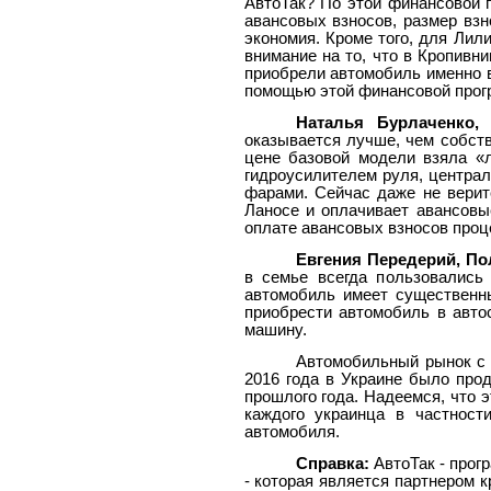
АвтоТак? По этой финансовой 
авансовых взносов, размер взн
экономия. Кроме того, для Лил
внимание на то, что в Кропивн
приобрели автомобиль именно в
помощью этой финансовой прог
Наталья Бурлаченко, 
оказывается лучше, чем собст
цене базовой модели взяла «л
гидроусилителем руля, центра
фарами. Сейчас даже не верит
Ланосе и оплачивает авансовы
оплате авансовых взносов проц
Евгения Передерий, По
в семье всегда пользовались
автомобиль имеет существенны
приобрести автомобиль в авто
машину.
Автомобильный рынок с 
2016 года в Украине было про
прошлого года. Надеемся, что 
каждого украинца в частност
автомобиля.
Справка:
АвтоТак - про
- которая является партнером 