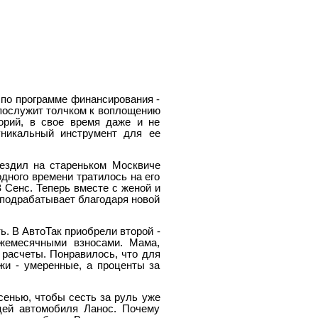
 по программе финансирования -
 послужит толчком к воплощению
орий, в свое время даже и не
уникальный инструмент для ее
ездил на стареньком Москвиче
одного времени тратилось на его
 Сенс. Теперь вместе с женой и
й подрабатывает благодаря новой
. В АвтоТак приобрели второй -
ежемесячными взносами. Мама,
 расчеты. Понравилось, что для
жи - умеренные, а проценты за
енью, чтобы сесть за руль уже
цей автомобиля Ланос. Почему