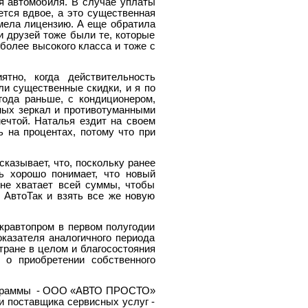
я автомобиля. В случае уплаты
ется вдвое, а это существенная
имела лицензию. А еще обратила
и друзей тоже были те, которые
более высокого класса и тоже с
тно, когда действительность
и существенные скидки, и я по
года раньше, с кондиционером,
ных зеркал и противотуманными
ечтой. Наталья ездит на своем
 на процентах, потому что при
казывает, что, поскольку ранее
ь хорошо понимает, что новый
 не хватает всей суммы, чтобы
 АвтоТак и взять все же новую
кравтопром в первом полугодии
казателя аналогичного периода
тране в целом и благосостояния
 о приобретении собственного
граммы
- ООО «АВТО ПРОСТО»
и поставщика сервисных услуг -