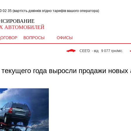
02 35 (вартість дзвінків згідно тарифів вашого оператора)
НСИРОВАНИЕ
Х АВТОМОБИЛЕЙ
ДОГОВОР
ВОПРОСЫ
ОФИСЫ
 CEE'D  - від   9 077 грн/міс. 
 текущего года выросли продажи новых