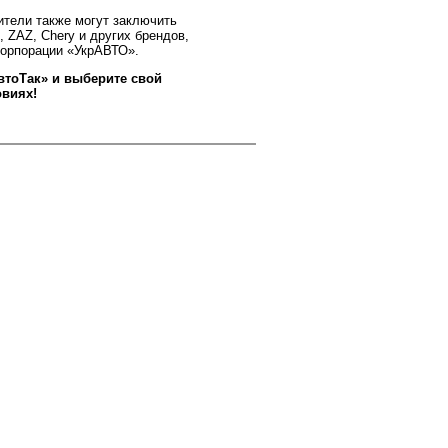
ители также могут заключить
, ZAZ, Chery и других брендов,
Корпорации «УкрАВТО».
втоТак» и выберите свой
виях!