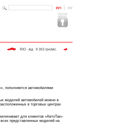
рус
укр
Личный
кабинет
 RIO - від   9 363 грн/міс. 
 Tiggo - від   9 283 грн/міс. 
к», пополняется автомобилями
ных моделей автомобилей можно в
расположенных в торговых центрах
величивает для клиентов «АвтоТак»
 всех представленных моделей на