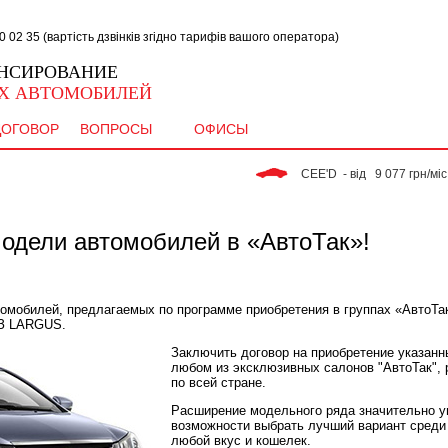
02 35 (вартість дзвінків згідно тарифів вашого оператора)
НСИРОВАНИЕ
Х АВТОМОБИЛЕЙ
ДОГОВОР
ВОПРОСЫ
ОФИСЫ
 CEE'D  - від   9 077 грн/міс. 
одели автомобилей в «АвтоТак»!
томобилей, предлагаемых по программе приобретения в группах «АвтоТа
АЗ LARGUS.
Заключить договор на приобретение указан
любом из эксклюзивных салонов "АвтоТак", 
по всей стране.
Расширение модельного ряда значительно у
возможности выбрать лучший вариант среди
любой вкус и кошелек.