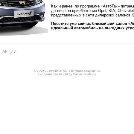
Как и ранее, по программе «АвтоТак» потреб
договор на приобретение Opel, KIA, Chevrolet
представленных в сети дилерских салонов 
Посетите уже сейчас ближайший салон «А
идеальный автомобиль на выгодных усло
АКЦИИ
© 2009-2019 АВТОТАК. Все права защищены.
Создание сайта
Liberty Communications