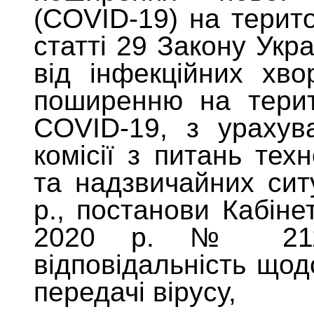
(
COVID
-19) на терит
статті 29 Закону Укр
від інфекційних хво
поширенню на терито
COVID
-19, з ураху
комісії з питань тех
та надзвичайних сит
р., постанови Кабіне
2020 р. №
2
відповідальність що
передачі вірусу,