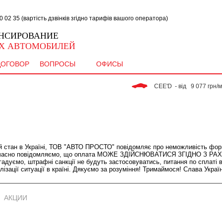
02 35 (вартість дзвінків згідно тарифів вашого оператора)
НСИРОВАНИЕ
Х АВТОМОБИЛЕЙ
ДОГОВОР
ВОПРОСЫ
ОФИСЫ
 CEE'D  - від   9 077 грн/міс. 
ий стан в Україні, ТОВ "АВТО ПРОСТО" повідомляє про неможливість фор
Одночасно повідомляємо, що оплата МОЖЕ ЗДІЙСНЮВАТИСЯ ЗГІДНО З
уємо, штрафні санкції не будуть застосовуватись, питання по сплаті в
ізації ситуації в країні. Дякуємо за розуміння! Тримаймося! Слава Україн
АКЦИИ