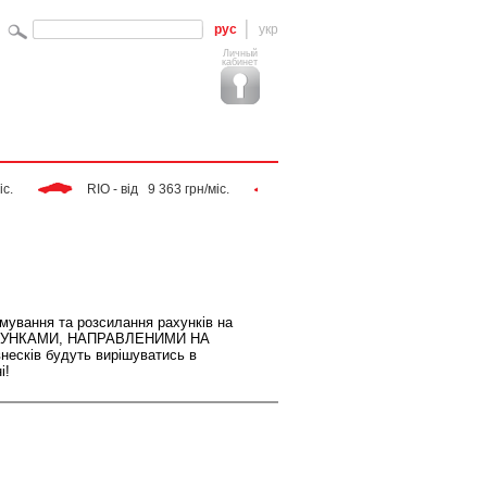
рус
укр
Личный
кабинет
 RIO - від   9 363 грн/міс. 
 Tiggo - від   9 283 грн/міс. 
мування та розсилання рахунків на
 РАХУНКАМИ, НАПРАВЛЕНИМИ НА
несків будуть вирішуватись в
і!