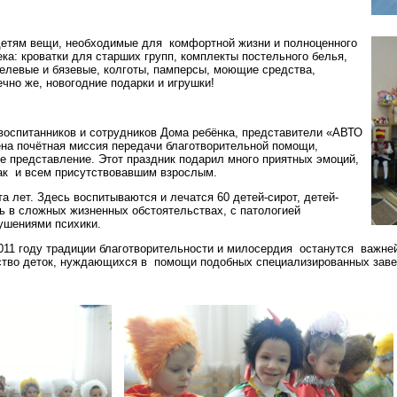
детям вещи, необходимые для комфортной жизни и полноценного
ка: кроватки для старших групп, комплекты постельного белья,
елевые и бязевые, колготы, памперсы, моющие средства,
ечно же, новогодние подарки и игрушки!
 воспитанников и сотрудников Дома ребёнка, представители «АВТО
на почётная миссия передачи благотворительной помощи,
е представление. Этот праздник подарил много приятных эмоций,
ак и всем присутствовавшим взрослым.
а лет. Здесь воспитываются и лечатся 60 детей-сирот, детей-
сь в сложных жизненных обстоятельствах, с патологией
ушениями психики.
011 году традиции благотворительности и милосердия останутся важн
ство деток, нуждающихся в помощи подобных специализированных заве