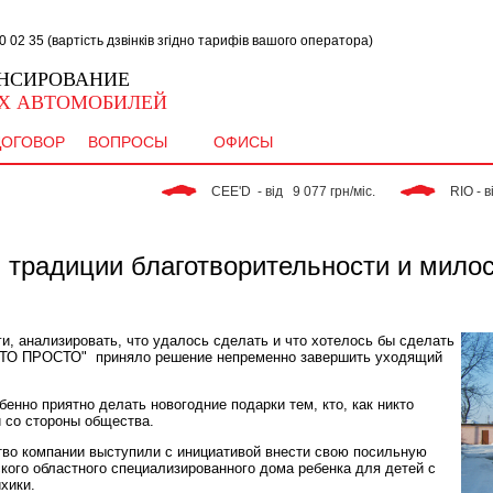
02 35 (вартість дзвінків згідно тарифів вашого оператора)
НСИРОВАНИЕ
Х АВТОМОБИЛЕЙ
ДОГОВОР
ВОПРОСЫ
ОФИСЫ
 CEE'D  - від   9 077 грн/міс. 
 RIO - від   9 363 г
 традиции благотворительности и мило
ги, анализировать, что удалось сделать и что хотелось бы сделать
ВТО ПРОСТО" приняло решение непременно завершить уходящий
бенно приятно делать новогодние подарки тем, кто, как никто
и со стороны общества.
тво компании выступили с инициативой внести свою посильную
кого областного специализированного дома ребенка для детей с
хики.