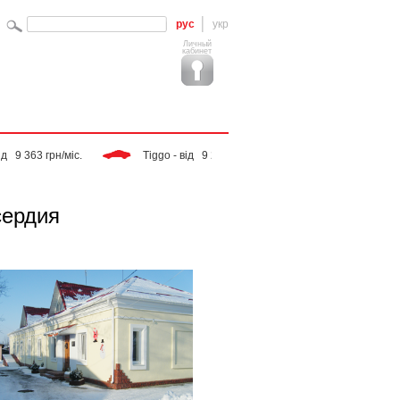
рус
укр
Личный
кабинет
рн/міс. 
 Tiggo - від   9 283 грн/міс. 
 SPORTAGE - від  14 068 
сердия