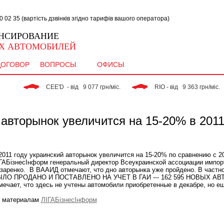
02 35 (вартість дзвінків згідно тарифів вашого оператора)
НСИРОВАНИЕ
Х АВТОМОБИЛЕЙ
ДОГОВОР
ВОПРОСЫ
ОФИСЫ
 CEE'D  - від   9 077 грн/міс. 
 RIO - від   9 363 грн/міс. 
авторынок увеличится на 15-20% в 2011
2011 году украинский авторынок увеличится на 15-20% по сравнению с 2
ГАБізнесІнформ генеральный директор Всеукраинской ассоциации импор
заренко. В ВААИД отмечают, что дно авторынка уже пройдено. В част
ЛО ПРОДАНО И ПОСТАВЛЕНО НА УЧЕТ В ГАИ --- 162 595 НОВЫХ АВ
мечает, что здесь не учтены автомобили приобретенные в декабре, но е
 материалам
ЛІГАБізнесІнформ