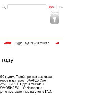
рус
укр
Личный
кабинет
 Tiggo - від   9 283 грн/міс. 
 SPORTAGE - від  14 068 грн/міс. 
 году
010 годом. Такой прогноз высказал
теров и дилеров (ВААИД) Олег
ности, В 2010 ГОДУ В УКРАИНЕ
ТОМОБИЛЕЙ. О.Назаренко
ще не поставленные на учет в ГАИ.