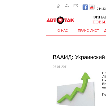
044 230 
ФИНА
НОВЫ
О НАС
ПРАЙС-ЛИСТ
ВААИД: Украинский 
26.01.2011
В 
ЛІ
На
БЫ
от
По