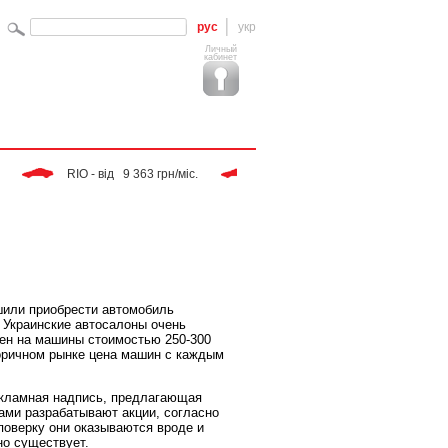
рус
укр
Личный
кабинет
 RIO - від   9 363 грн/міс. 
 Tiggo - від   9 283 грн/міс. 
шили приобрести автомобиль
 Украинские автосалоны очень
вен на машины стоимостью 250-300
торичном рынке цена машин с каждым
екламная надпись, предлагающая
ами разрабатывают акции, согласно
оверку они оказываются вроде и
но существует.