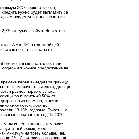
минимум 30% первого взноса, -
ь кредита нужно будет выплатить за
мя, вам придется воспользоваться
 2,5% от суммы займа. Но и это не
 тоже. А это 3% в год от общей
ое страшное, то выплаты от
ен) ежемесячный платеж составит
я модель акционное предложение не
 времена перед выездом за границу.
льные ежемесячные выплаты, да еще
ается размер первого взноса,
заемщиков вносить 40-50% от
 докризисные времена, и почти
ренно снижаются, хотя до
тавляли 13-15% годовых. Гривенные
ривенные предлагают под 15-20%.
Чем вы более надежны, тем ниже
аннуитетной схеме, когда
как минимум на треть больше, чем
ься на 2%. Скачкообразного обвала