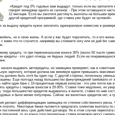
«Кредит под 0% годовых вам выдадут, только если вы заплатите 
говорит менеджер одного из салонов. - При этом оставшуюся част
12 месяцев. Если вы захотите растянуть выплаты на большее вре
другой кредитной программой, где ставка уже будет не нулевой».
о за выдачу кредита нужно заплатить единоразовую комиссию в размере
обиль, но и свою жизнь. А если у вас будет поручитель, то и его жизнь
 с вами что-то случится, например вы сломаете ногу или не дай бог сам
нк.
амому кредиту, то при первоначальном взносе 30% (около 50 тысяч грив
вые кредиты - это удел отнюдь не бедных людей. Если на понравившуюс
анк.
начали выдавать автокредиты, но заемщика проверяют, как в советские
льную зарплату, которая должна как минимум вдвое превышать максима
ы должен быть хотя бы один год. С другой стороны, потихоньку уменьш
машины. Еще полгода назад большинство финучреждений требовало от 
 найти один банк с 10-процентным первым взносом - это уже почти как в
ять кредиты с первым взносом в 20-30%. Ставки тоже медленно, но уве
, тогда большинство кредитов выдавалось в валюте, ставки по ним сос
одовых и были менее популярны. Сейчас же валютных кредитов нет, а г
ния делают дифференциацию заемщика по степени собственного риска. 
я платить. Некоторые банки пытаются предлагать клиентам выплаты по 
 постоянной весь срок действия договора. Но в этом случае переплата 
я прогнозов, то до конца года процентные ставки возможно могут снизит