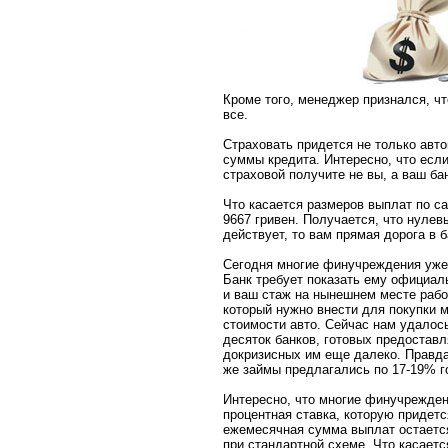
Кроме того, менеджер признался, чт
все.
Страховать придется не только автом
суммы кредита. Интересно, что если
страховой получите не вы, а ваш ба
Что касается размеров выплат по с
9667 гривен. Получается, что нуле
действует, то вам прямая дорога в б
Сегодня многие финучреждения уже 
Банк требует показать ему официа
и ваш стаж на нынешнем месте работ
который нужно внести для покупки 
стоимости авто. Сейчас нам удалось
десяток банков, готовых предоставл
докризисных им еще далеко. Правда
же займы предлагались по 17-19% г
Интересно, что многие финучрежде
процентная ставка, которую придетс
ежемесячная сумма выплат остается
при стандартной схеме. Что касаетс