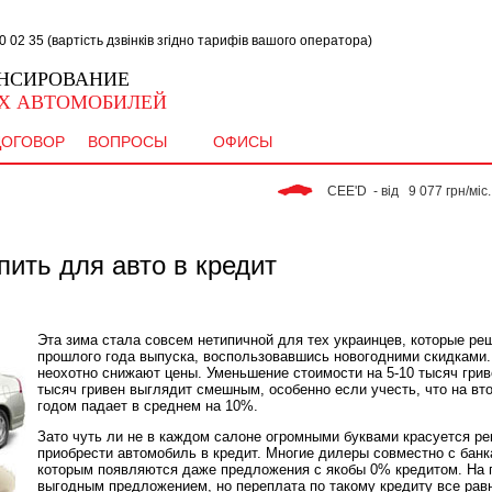
02 35 (вартість дзвінків згідно тарифів вашого оператора)
НСИРОВАНИЕ
Х АВТОМОБИЛЕЙ
ДОГОВОР
ВОПРОСЫ
ОФИСЫ
 CEE'D  - від   9 077 грн/міс. 
пить для авто в кредит
Эта зима стала совсем нетипичной для тех украинцев, которые ре
прошлого года выпуска, воспользовавшись новогодними скидками.
неохотно снижают цены. Уменьшение стоимости на 5-10 тысяч гри
тысяч гривен выглядит смешным, особенно если учесть, что на в
годом падает в среднем на 10%.
Зато чуть ли не в каждом салоне огромными буквами красуется р
приобрести автомобиль в кредит. Многие дилеры совместно с банк
которым появляются даже предложения с якобы 0% кредитом. На п
выгодным предложением, но переплата по такому кредиту все рав