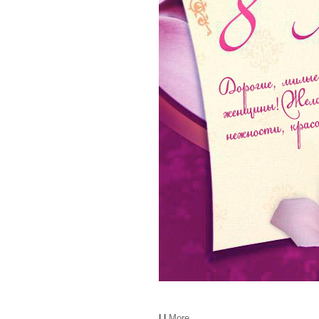
|
|
More