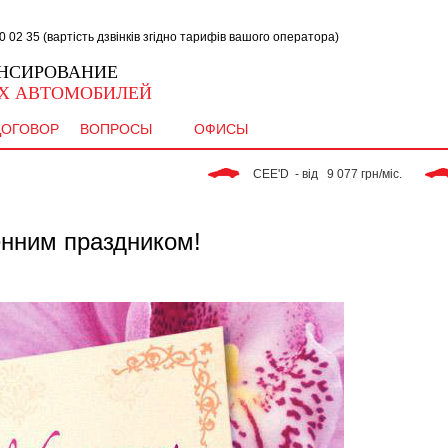
02 35 (вартість дзвінків згідно тарифів вашого оператора)
НСИРОВАНИЕ
Х АВТОМОБИЛЕЙ
ДОГОВОР
ВОПРОСЫ
ОФИСЫ
 CEE'D  - від   9 077 грн/міс. 
 R
енним праздником!