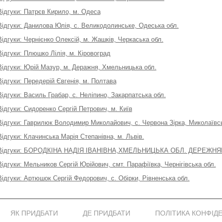
Відгуки: Патрєв Кирило, м. Одеса
Відгуки: Данилова Юлія, с. Великодолинське, Одеська обл.
Відгуки: Чернієнко Олексій, м. Жашків, Черкаська обл.
Відгуки: Плюшко Лілія, м. Кіровоград
Відгуки: Юрій Мазур, м. Деражня, Хмельницька обл.
Відгуки: Передерій Євгенія, м. Полтава
Відгуки: Василь Грабар, с. Неліпино, Закарпатська обл.
Відгуки: Сидоренко Сергій Петрович, м. Київ
Відгуки: Гаврилюк Володимир Миколайович, с. Червона Зірка, Миколаївсь
Відгуки: Клачинська Марія Степанівна, м. Львів.
Відгуки: БОРОДКІНА НАДІЯ ІВАНІВНА,ХМЕЛЬНИЦЬКА ОБЛ. ДЕРЕЖНЯ
Відгуки: Мельников Сергій Юрійович, смт. Парафіївка, Чернігівська обл.
Відгуки: Артюшок Сергій Федорович, с. Обірки, Рівненська обл.
ЯК ПРИДБАТИ
ДЕ ПРИДБАТИ
ПОЛІТИКА КОНФІД