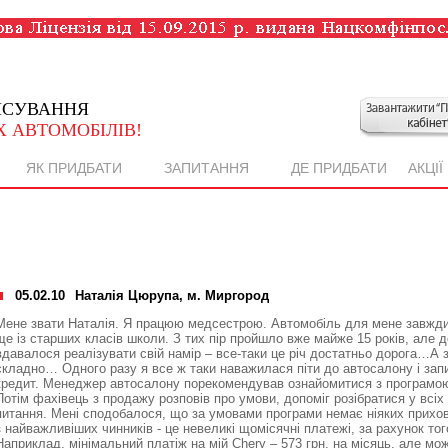
НСУВАННЯ
 АВТОМОБІЛІВ!
ЯК ПРИДБАТИ
ЗАПИТАННЯ
ДЕ ПРИДБАТИ
АКЦІЇ
05.02.10
Наталія Цюрупа, м. Миргород
Мене звати Наталія. Я працюю медсестрою. Автомобіль для мене завжди 
ще із старших класів школи. З тих пір пройшло вже майже 15 років, але до
вдавалося реалізувати свій намір – все-таки це річ достатньо дорога…А 
складно… Одного разу я все ж таки наважилася піти до автосалону і зап
кредит. Менеджер автосалону порекомендував ознайомитися з програмою
Потім фахівець з продажу розповів про умови, допоміг розібратися у всіх 
питання. Мені сподобалося, що за умовами програми немає ніяких прихова
з найважливіших чинників - це невеликі щомісячні платежі, за рахунок тог
Наприклад, мінімальний платіж на мій Chery – 573 грн. на місяць, але мож