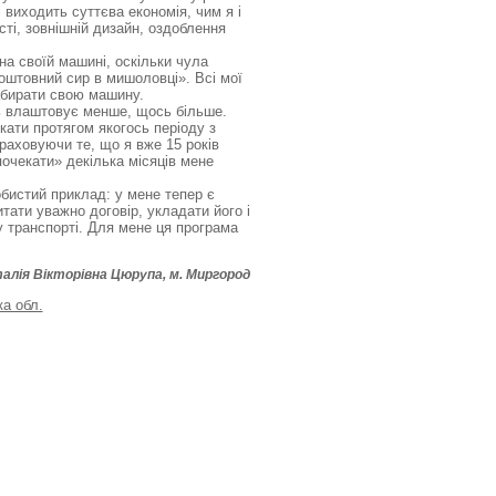
 виходить суттєва економія, чим я і
ті, зовнішній дизайн, оздоблення
 на своїй машині, оскільки чула
оштовний сир в мишоловці». Всі мої
забирати свою машину.
сь влаштовує менше, щось більше.
кати протягом якогось періоду з
раховуючи те, що я вже 15 років
почекати» декілька місяців мене
бистий приклад: у мене тепер є
тати уважно договір, укладати його і
 транспорті. Для мене ця програма
алія Вікторівна Цюрупа, м. Миргород
а обл.