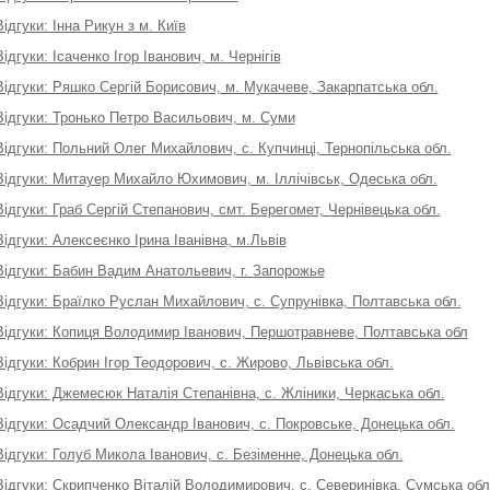
Відгуки: Інна Рикун з м. Київ
Відгуки: Ісаченко Ігор Іванович, м. Чернігів
Відгуки: Ряшко Сергій Борисович, м. Мукачеве, Закарпатська обл.
Відгуки: Тронько Петро Васильович, м. Суми
Відгуки: Польний Олег Михайлович, с. Купчинці, Тернопільська обл.
Відгуки: Митауер Михайло Юхимович, м. Іллічівськ, Одеська обл.
Відгуки: Граб Сергій Степанович, смт. Берегомет, Чернівецька обл.
Відгуки: Алексеєнко Ірина Іванівна, м.Львів
Відгуки: Бабин Вадим Анатольевич, г. Запорожье
Відгуки: Браїлко Руслан Михайлович, с. Супрунівка, Полтавська обл.
Відгуки: Копиця Володимир Іванович, Першотравневе, Полтавська обл
Відгуки: Кобрин Ігор Теодорович, с. Жирово, Львівська обл.
Відгуки: Джемесюк Наталія Степанівна, с. Жліники, Черкаська обл.
Відгуки: Осадчий Олександр Іванович, с. Покровське, Донецька обл.
Відгуки: Голуб Микола Іванович, с. Безіменне, Донецька обл.
Відгуки: Скрипченко Віталій Володимирович, с. Северинівка, Сумська обл