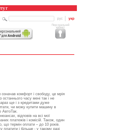
рус
укр
Персональний
кабінет
означав комфорт і свободу, це мрія
 останнього часу мені так і не
зараз ще і з кредитами дуже
итати, чи можу купити машину в
 АвтоТак.
нюансах, відповів на всі мої
них платежів і комісій. Також, один
о, що термін оплати – до 10 років.
у платити і більше - у такому разі