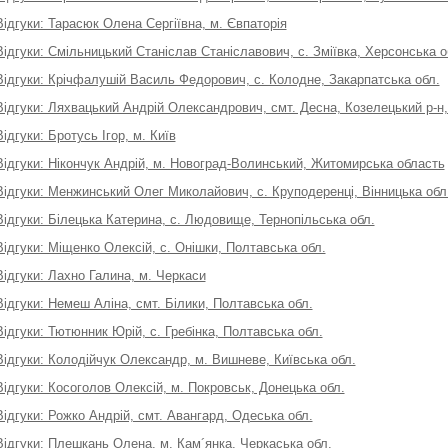
Відгуки: Тарасюк Олена Сергіївна, м. Євпаторія
Відгуки: Смільницький Станіслав Станіславович, с. Зміївка, Херсонська о
Відгуки: Крічфалушій Василь Федорович, с. Колодне, Закарпатська обл.
Відгуки: Ляхвацький Андрій Олександрович, смт. Десна, Козелецький р-н, 
Відгуки: Бротусь Ігор, м. Київ
Відгуки: Нікончук Андрій, м. Новоград-Волинський, Житомирська область
Відгуки: Менжинський Олег Миколайович, с. Круподеренці, Вінницька обл
Відгуки: Білецька Катерина, с. Людовище, Тернопільська обл.
Відгуки: Міщенко Олексій, с. Онішки, Полтавська обл.
Відгуки: Лахно Галина, м. Черкаси
Відгуки: Немеш Аліна, смт. Білики, Полтавська обл.
Відгуки: Тютюнник Юрій, с. Гребінка, Полтавська обл.
Відгуки: Колодійчук Олександр, м. Вишневе, Київська обл.
Відгуки: Косоголов Олексій, м. Покровськ, Донецька обл.
Відгуки: Рожко Андрій, смт. Авангард, Одеська обл.
Відгуки: Плешкань Олена, м. Кам´янка, Черкаська обл.