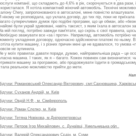
послуги компанії, що складають до 4,6% в рік, скорочуються в два рази, і
скористалася. Я хотіла компактний жіночий автомобіль. Технічні можливос
салону Chery, запропонованого в автосалоні, мене повністю влаштували.
Я нікому не розповідала, що уклала договір, до тих пір, поки не приїхала
багато суперечливих думок про подібні програми, що це обман, або «безк
знайомі були украй здивовані, навіть таксист, з яким їхала в автосалон 
На мій погляд, потрібно завжди пам'ятати, що скрізь є свої правила, що
Необхідно зважувати все «за і проти». Наприклад, автомобіль потрібно че
моменту укладення договору, одночасно здійснюючи платежі по ньому. В
хотіла купити машину, і з різних причин мені це не вдавалося, то умова «
зовсім не зупинила.
Не у моїх правилах давати поради, думаю, найправильніша рада – це осо
власна машина. І таких, як я – багато. Кожен повинен сам визначитися: чи
отримати машину за програмою, або продовжувати їздити в громадському
стала реальною можливістю прийти до мети.
Нат
Відгуки: Романовський Олександр Вікторович, смт.Сахновщина, Харківськ
Відгуки: Суханов Андрій, м. Київ
Відгуки: Овдій Н.Ф., м. Сімферополь
Відгуки: Роман Слєпко, м. Київ
Відгуки: Тетяна Новікова, м.Дніпропетровськ
Відгуки: Петров Ігор Михайлович. с. Дунаївці, Хмельницька обл..
Відгуки: Валерій Олександрович Сєдін, м. Суми