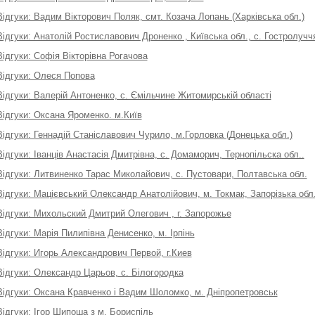
Відгуки: Вадим Вікторович Поляк, смт. Козача Лопань (Харківська обл.)
Відгуки: Анатолій Ростиславович Дроненко , Київська обл., с. Гостролучч
Відгуки: Софія Вікторівна Рогачова
Відгуки: Олеся Попова
Відгуки: Валерій Антоненко, с. Ємільчине Житомирській області
Відгуки: Оксана Яроменко. м.Київ
Відгуки: Геннадій Станіславович Чурило, м.Горловка (Донецька обл.)
Відгуки: Іванців Анастасія Дмитрівна, с. Домаморич, Тернопільска обл..
Відгуки: Литвиненко Тарас Миколайович, с. Пустовари, Полтавська обл.
Відгуки: Мацієвський Олександр Анатолійович, м. Токмак, Запорізька обл
Відгуки: Михольский Дмитрий Олегович , г. Запорожье
Відгуки: Марія Пилипівна Денисенко, м. Ірпінь
Відгуки: Игорь Александрович Первой, г.Киев
Відгуки: Олександр Царьов, с. Білогородка
Відгуки: Оксана Кравченко і Вадим Шоломко, м. Дніпропетровськ
Відгуки: Ігор Шипоша з м. Бориспіль