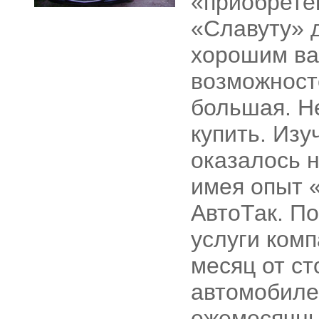
«приобретен
«Славуту» д
хорошим ва
возможносте
большая. Н
купить. Изу
оказалось н
имея опыт «
АвтоТак. По
услуги ком
месяц от с
автомобиле
ежемесячны