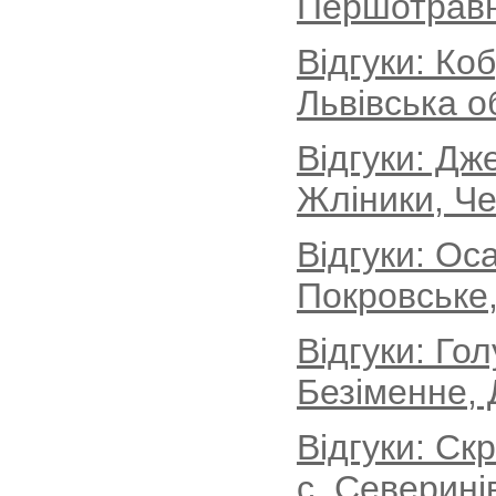
Першотравн
Відгуки: Ко
Львівська о
Відгуки: Дж
Жліники, Че
Відгуки: Ос
Покровське,
Відгуки: Го
Безіменне, 
Відгуки: Ск
с. Северині