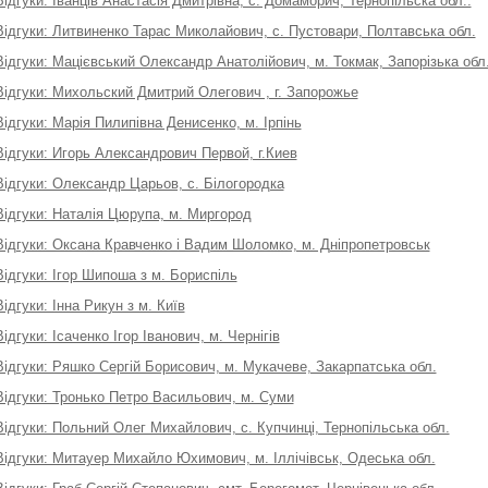
Відгуки: Іванців Анастасія Дмитрівна, с. Домаморич, Тернопільска обл..
Відгуки: Литвиненко Тарас Миколайович, с. Пустовари, Полтавська обл.
Відгуки: Мацієвський Олександр Анатолійович, м. Токмак, Запорізька обл
Відгуки: Михольский Дмитрий Олегович , г. Запорожье
Відгуки: Марія Пилипівна Денисенко, м. Ірпінь
Відгуки: Игорь Александрович Первой, г.Киев
Відгуки: Олександр Царьов, с. Білогородка
Відгуки: Наталія Цюрупа, м. Миргород
Відгуки: Оксана Кравченко і Вадим Шоломко, м. Дніпропетровськ
Відгуки: Ігор Шипоша з м. Бориспіль
Відгуки: Інна Рикун з м. Київ
Відгуки: Ісаченко Ігор Іванович, м. Чернігів
Відгуки: Ряшко Сергій Борисович, м. Мукачеве, Закарпатська обл.
Відгуки: Тронько Петро Васильович, м. Суми
Відгуки: Польний Олег Михайлович, с. Купчинці, Тернопільська обл.
Відгуки: Митауер Михайло Юхимович, м. Іллічівськ, Одеська обл.