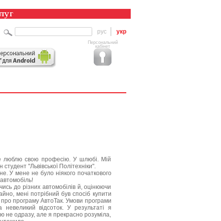
рус
укр
Персональний
кабінет
же люблю свою професію. У шлюбі. Мій
н студент "Львівської Політехніки".
е. У мене не було ніякого початкового
 автомобіль!
чись до різних автомобілів й, оцінюючи
айно, мені потрібний був спосіб купити
ся про програму АвтоТак. Умови програми
а невеликий відсоток. У результаті я
ю не одразу, але я прекрасно розуміла,