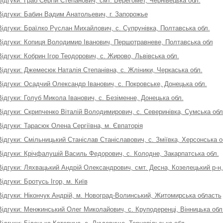
Відгуки: Граб Сергій Степанович, смт. Берегомет, Чернівецька обл.
Відгуки: Бабин Вадим Анатольевич, г. Запорожье
Відгуки: Браїлко Руслан Михайлович, с. Супрунівка, Полтавська обл.
Відгуки: Копиця Володимир Іванович, Першотравневе, Полтавська обл
Відгуки: Кобрин Ігор Теодорович, с. Жирово, Львівська обл.
Відгуки: Джемесюк Наталія Степанівна, с. Жліники, Черкаська обл.
Відгуки: Осадчий Олександр Іванович, с. Покровське, Донецька обл.
Відгуки: Голуб Микола Іванович, с. Безіменне, Донецька обл.
Відгуки: Скрипченко Віталій Володимирович, с. Северинівка, Сумська обл
Відгуки: Тарасюк Олена Сергіївна, м. Євпаторія
Відгуки: Смільницький Станіслав Станіславович, с. Зміївка, Херсонська о
Відгуки: Крічфалушій Василь Федорович, с. Колодне, Закарпатська обл.
Відгуки: Ляхвацький Андрій Олександрович, смт. Десна, Козелецький р-н, 
Відгуки: Бротусь Ігор, м. Київ
Відгуки: Нікончук Андрій, м. Новоград-Волинський, Житомирська область
Відгуки: Менжинський Олег Миколайович, с. Круподеренці, Вінницька обл