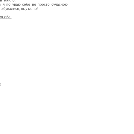
ентежило.
з я почуваю себе не просто сучасною
и збувалися, як у мене!
а обл.
я