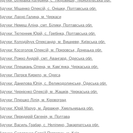
Відгуки: Білецька Катерина, с. Людовище, Тернопільська обл.
Відгуки: Міщенко Олексій, с. Онішки, Полтавська обл.
Відгуки: Лахно Галина, м. Черкаси
Відгуки: Немеш Аліна, смт. Білики, Полтавська обл.
Відгуки: Тютюнник Юрій, с. Гребінка, Полтавська обл.
Відгуки: Колодійчук Олександр, м. Вишневе, Київська обл.
Відгуки: Косоголов Олексій, м. Покровськ, Донецька обл.
Відгуки: Рожко Андрій, смт. Авангард, Одеська обл.
Відгуки: Плешкань Олена, м. Кам´янка, Черкаська обл.
Відгуки: Патрєв Кирило, м. Одеса
Відгуки: Данилова Юлія, с. Великодолинське, Одеська обл.
Відгуки: Чернієнко Олексій, м. Жашків, Черкаська обл.
Відгуки: Плюшко Лілія, м. Кіровоград
Відгуки: Юрій Мазур, м. Деражня, Хмельницька обл.
Відгуки: Передерій Євгенія, м. Полтава
Відгуки: Василь Грабар, с. Неліпино, Закарпатська обл.