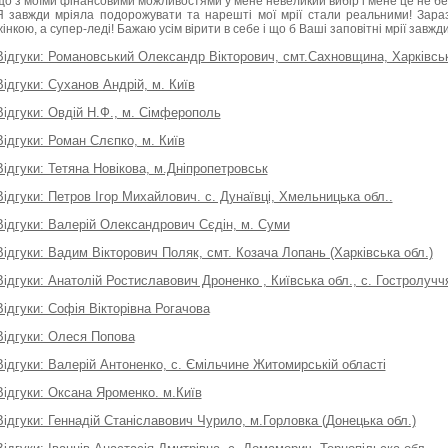
що з моїми фінансовими можливостями у мене невеликий вибір і мене це не б
Я завжди мріяла подорожувати та нарешті мої мрії стали реальними! Зара
жінкою, а супер-леді! Бажаю усім вірити в себе і що б Ваші заповітні мрії завжд
Відгуки: Романовський Олександр Вікторович, смт.Сахновщина, Харківськ
Відгуки: Суханов Андрій, м. Київ
Відгуки: Овдій Н.Ф., м. Сімферополь
Відгуки: Роман Слєпко, м. Київ
Відгуки: Тетяна Новікова, м.Дніпропетровськ
Відгуки: Петров Ігор Михайлович. с. Дунаївці, Хмельницька обл..
Відгуки: Валерій Олександрович Сєдін, м. Суми
Відгуки: Вадим Вікторович Поляк, смт. Козача Лопань (Харківська обл.)
Відгуки: Анатолій Ростиславович Дроненко , Київська обл., с. Гостролучч
Відгуки: Софія Вікторівна Рогачова
Відгуки: Олеся Попова
Відгуки: Валерій Антоненко, с. Ємільчине Житомирській області
Відгуки: Оксана Яроменко. м.Київ
Відгуки: Геннадій Станіславович Чурило, м.Горловка (Донецька обл.)