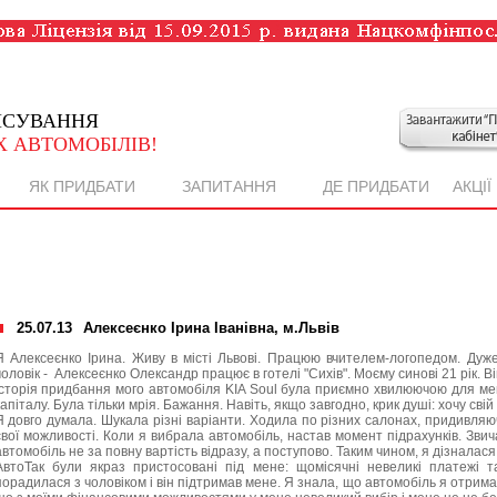
НСУВАННЯ
 АВТОМОБІЛІВ!
ЯК ПРИДБАТИ
ЗАПИТАННЯ
ДЕ ПРИДБАТИ
АКЦІЇ
25.07.13
Алексеєнко Ірина Іванівна, м.Львів
Я Алексеєнко Ірина. Живу в місті Львові. Працюю вчителем-логопедом. Ду
чоловік - Алексеєнко Олександр працює в готелі "Сихів". Моєму синові 21 рік. Ві
Історія придбання мого автомобіля KIA Soul була приємно хвилюючою для мен
капіталу. Була тільки мрія. Бажання. Навіть, якщо завгодно, крик душі: хочу свій
Я довго думала. Шукала різні варіанти. Ходила по різних салонах, придивляю
свої можливості. Коли я вибрала автомобіль, настав момент підрахунків. Звич
автомобіль не за повну вартість відразу, а поступово. Таким чином, я дізнала
АвтоТак були якраз пристосовані під мене: щомісячні невеликі платежі т
порадилася з чоловіком і він підтримав мене. Я знала, що автомобіль я отрима