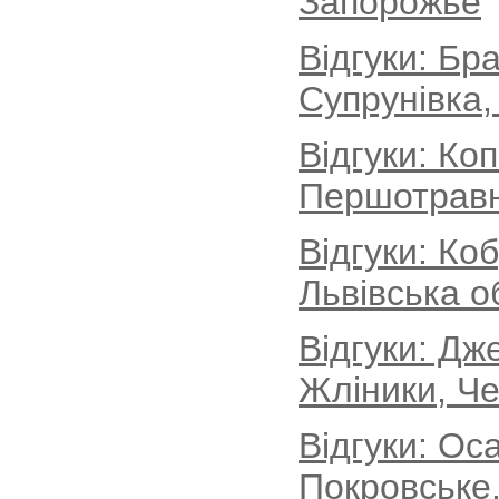
Запорожье
Відгуки: Бр
Супрунівка,
Відгуки: Ко
Першотравн
Відгуки: Ко
Львівська о
Відгуки: Дж
Жліники, Че
Відгуки: Ос
Покровське,