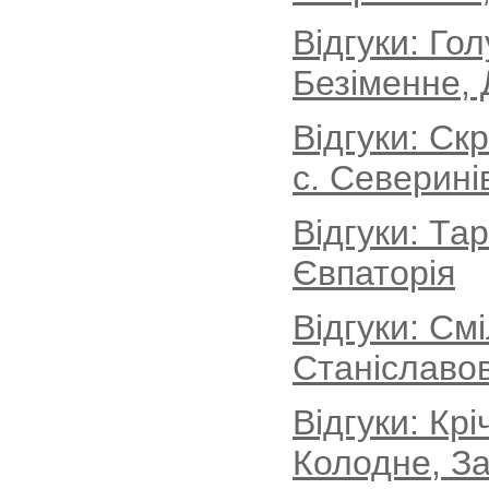
Відгуки: Го
Безіменне, 
Відгуки: Ск
с. Северині
Відгуки: Та
Євпаторія
Відгуки: См
Станіславов
Відгуки: Кр
Колодне, За