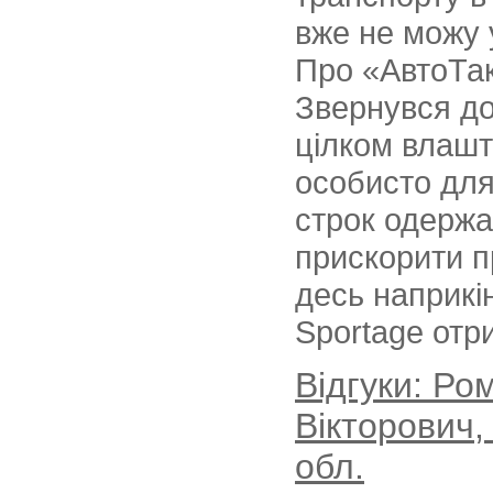
вже не можу 
Про «АвтоТак»
Звернувся до
цілком влаш
особисто для
строк одержа
прискорити п
десь наприкін
Sportage отри
Відгуки: Р
Вікторович,
обл.