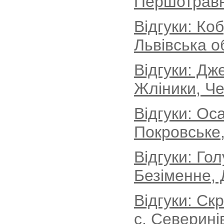
Першотравн
Відгуки: Ко
Львівська о
Відгуки: Дж
Жліники, Че
Відгуки: Ос
Покровське,
Відгуки: Го
Безіменне, 
Відгуки: Ск
с. Северині