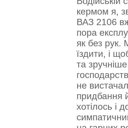
Водійській 
кермом я, з
ВАЗ 2106 вж
пора експлу
як без рук. 
їздити, і щ
та зручніше
господарств
не вистачал
придбання й
хотілось і 
симпатични
на гарних р