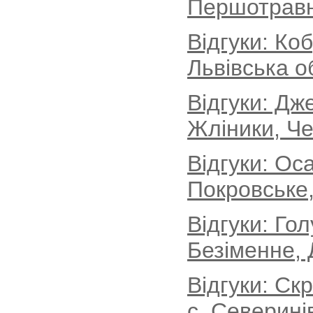
Першотравн
Відгуки: Ко
Львівська о
Відгуки: Дж
Жліники, Че
Відгуки: Ос
Покровське,
Відгуки: Го
Безіменне, 
Відгуки: Ск
с. Северині