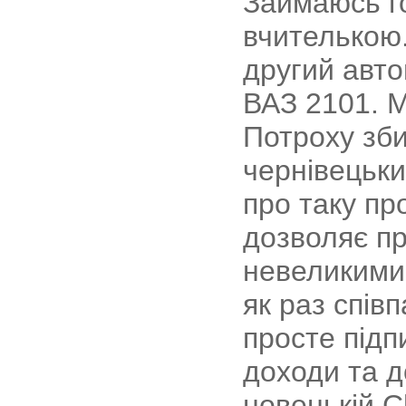
Займаюсь г
вчителькою.
другий авто
ВАЗ 2101. М
Потроху зби
чернівецьки
про таку пр
дозволяє п
невеликими
як раз спі
просте підп
доходи та д
новенькій C