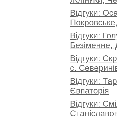
Відгуки: Ос
Покровське,
Відгуки: Го
Безіменне, 
Відгуки: Ск
с. Северині
Відгуки: Та
Євпаторія
Відгуки: См
Станіславов